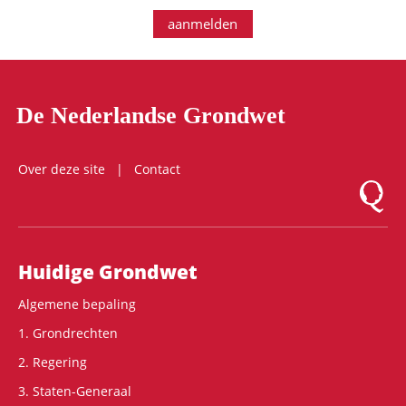
aanmelden
De Nederlandse Grondwet
Over deze site
Contact
Logo Mon
Hoofdnavigatie
Huidige Grondwet
Algemene bepaling
1. Grondrechten
2. Regering
3. Staten-Generaal