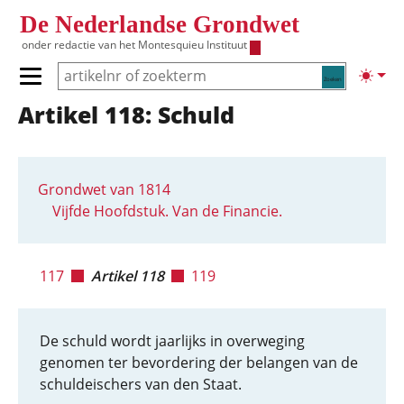
Overslaan en naar de inhoud gaan
De Nederlandse Grondwet
onder redactie van het
Montesquieu Instituut
Zoeken
Lichte
Primair menu tonen/verbergen
Artikel 118: Schuld
Hoofdnavigatie
Grondwet van 1814
Vijfde Hoofdstuk. Van de Financie.
117
Artikel 118
119
De schuld wordt jaarlijks in overweging
genomen ter bevordering der belangen van de
schuldeischers van den Staat.