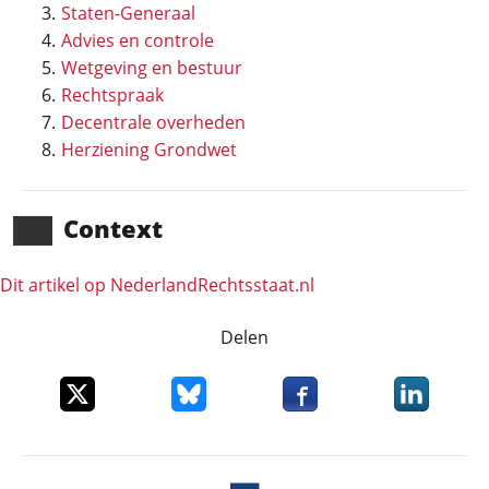
Staten-Generaal
Advies en controle
Wetgeving en bestuur
Rechtspraak
Decentrale overheden
Herziening Grondwet
Context
Dit artikel op NederlandRechts­staat.nl
Delen
Deel dit item op X
Deel dit item op Bluesky
Deel dit item op Faceboo
Deel dit it