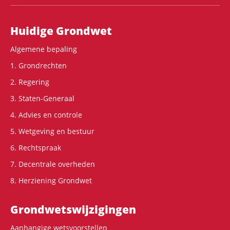
Hoofdnavigatie
Huidige Grondwet
Algemene bepaling
1. Grondrechten
2. Regering
3. Staten-Generaal
4. Advies en controle
5. Wetgeving en bestuur
6. Rechtspraak
7. Decentrale overheden
8. Herziening Grondwet
Grondwets­wijzigingen
Aanhangige wetsvoorstellen