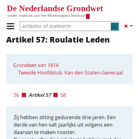
Overslaan en naar de inhoud gaan
De Nederlandse Grondwet
onder redactie van het
Montesquieu Instituut
Zoeken
Lichte
Primair menu tonen/verbergen
Artikel 57: Roulatie Leden
Hoofdnavigatie
Grondwet van 1814
Tweede Hoofdstuk. Van den Staten-Generaal
56
Artikel 57
58
Zij hebben zitting gedurende drie jaren. Een
derde van hen valt jaarlijks uit volgens een
daarvan te maken rooster.