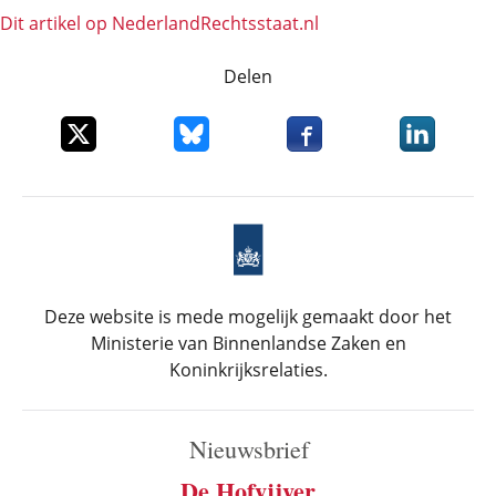
Dit artikel op NederlandRechts­staat.nl
Delen
Deel dit item op X
Deel dit item op Bluesky
Deel dit item op Faceboo
Deel dit it
Deze website is mede mogelijk gemaakt door het
Ministerie van Binnenlandse Zaken en
Koninkrijksrelaties.
Nieuwsbrief
De Hofvijver