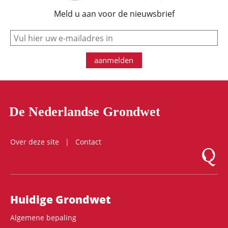
Meld u aan voor de nieuwsbrief
e-mail
aanmelden
De Nederlandse Grondwet
Over deze site
Contact
Logo Mon
Hoofdnavigatie
Huidige Grondwet
Algemene bepaling