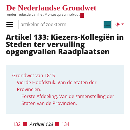
Overslaan en naar de inhoud gaan
De Nederlandse Grondwet
onder redactie van het
Montesquieu Instituut
Zoeken
Lichte
Primair menu tonen/verbergen
Artikel 133: Kiezers-Kollegiën in
Hoofdnavigatie
Steden ter vervulling
opgengvallen Raadplaatsen
Grondwet van 1815
Vierde Hoofdstuk. Van de Staten der
Provinciën.
Eerste Afdeeling. Van de zamenstelling der
Staten van de Provinciën.
132
Artikel 133
134