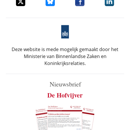
Deel dit item op X
Deel dit item op Bluesky
Deel dit item op Faceboo
Deel dit it
Deze website is mede mogelijk gemaakt door het
Ministerie van Binnenlandse Zaken en
Koninkrijksrelaties.
Nieuwsbrief
De Hofvijver