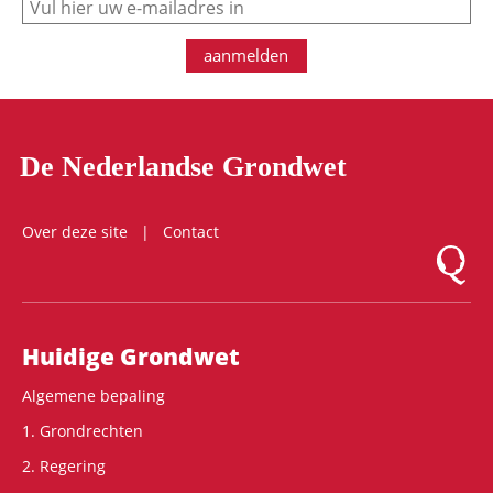
aanmelden
De Nederlandse Grondwet
Over deze site
Contact
Logo Mon
Hoofdnavigatie
Huidige Grondwet
Algemene bepaling
1. Grondrechten
2. Regering