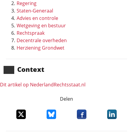
Regering
Staten-Generaal
Advies en controle
Wetgeving en bestuur
Rechtspraak
Decentrale overheden
Herziening Grondwet
Context
Dit artikel op NederlandRechts­staat.nl
Delen
Deel dit item op X
Deel dit item op Bluesky
Deel dit item op Faceboo
Deel dit it