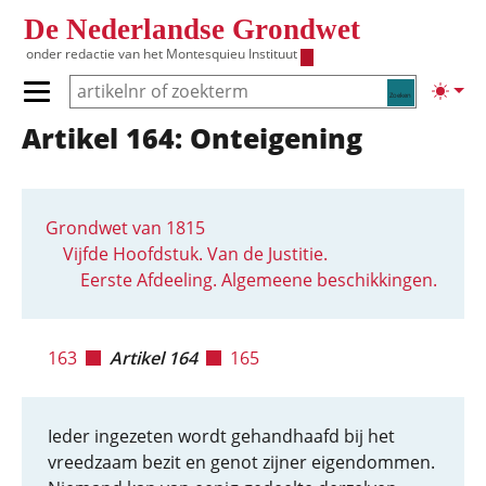
Overslaan en naar de inhoud gaan
De Nederlandse Grondwet
onder redactie van het
Montesquieu Instituut
Zoeken
Lichte
Primair menu tonen/verbergen
Artikel 164: Onteigening
Hoofdnavigatie
Grondwet van 1815
Vijfde Hoofdstuk. Van de Justitie.
Eerste Afdeeling. Algemeene beschikkingen.
163
Artikel 164
165
Ieder ingezeten wordt gehandhaafd bij het
vreedzaam bezit en genot zijner eigendommen.