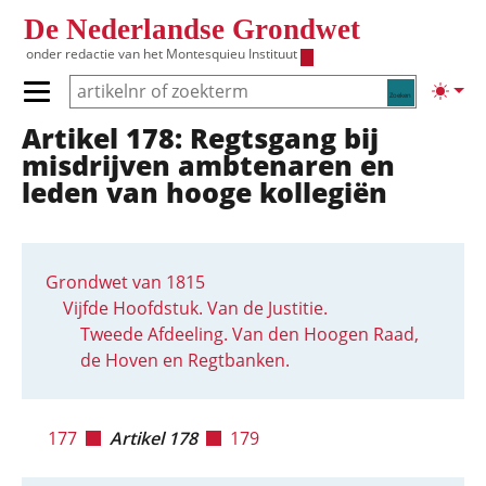
Overslaan en naar de inhoud gaan
De Nederlandse Grondwet
onder redactie van het
Montesquieu Instituut
Zoeken
Lichte
Primair menu tonen/verbergen
Artikel 178: Regtsgang bij
Hoofdnavigatie
misdrijven ambtenaren en
leden van hooge kollegiën
Grondwet van 1815
Vijfde Hoofdstuk. Van de Justitie.
Tweede Afdeeling. Van den Hoogen Raad,
de Hoven en Regtbanken.
177
Artikel 178
179