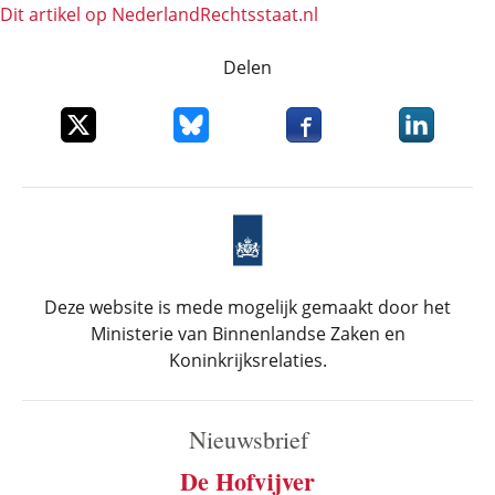
Dit artikel op NederlandRechts­staat.nl
Delen
Deel dit item op X
Deel dit item op Bluesky
Deel dit item op Faceboo
Deel dit it
Deze website is mede mogelijk gemaakt door het
Ministerie van Binnenlandse Zaken en
Koninkrijksrelaties.
Nieuwsbrief
De Hofvijver