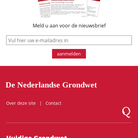
Meld u aan voor de nieuwsbrief
e-mail
aanmelden
De Nederlandse Grondwet
Over deze site
Contact
Logo Mon
Hoofdnavigatie
Huidige Grondwet