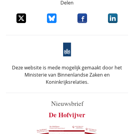
Delen
Deel dit item op X
Deel dit item op Bluesky
Deel dit item op Faceboo
Deel dit it
Deze website is mede mogelijk gemaakt door het
Ministerie van Binnenlandse Zaken en
Koninkrijksrelaties.
Nieuwsbrief
De Hofvijver