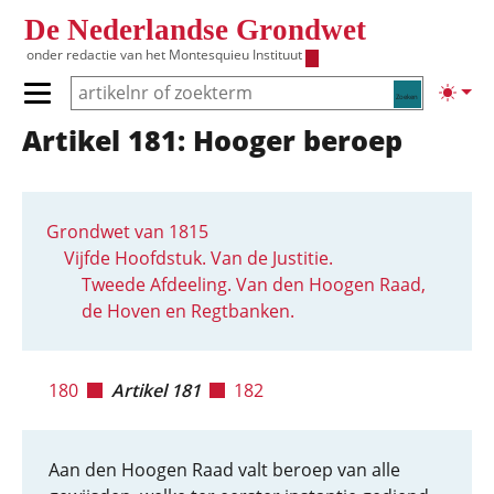
Overslaan en naar de inhoud gaan
De Nederlandse Grondwet
onder redactie van het
Montesquieu Instituut
Zoeken
Lichte
Primair menu tonen/verbergen
Artikel 181: Hooger beroep
Hoofdnavigatie
Grondwet van 1815
Vijfde Hoofdstuk. Van de Justitie.
Tweede Afdeeling. Van den Hoogen Raad,
de Hoven en Regtbanken.
180
Artikel 181
182
Aan den Hoogen Raad valt beroep van alle