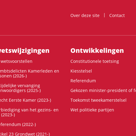
Over deze site
Contact
ts­wijzigingen
Ontwikke­lingen
wetsvoorstellen
Constitutionele toetsing
ambtsdelicten Kamerleden en
Kiesstelsel
onen (2026-)
Referendum
ijdelijke vervanging
enwoordigers (2025-)
Gekozen minister-president of 
cht Eerste Kamer (2023-)
Toekomst tweekamerstelsel
rbiediging van het gezins- en
Wet politieke partijen
 (2023-)
referendum (2022-)
tikel 23 Grondwet (2021-)