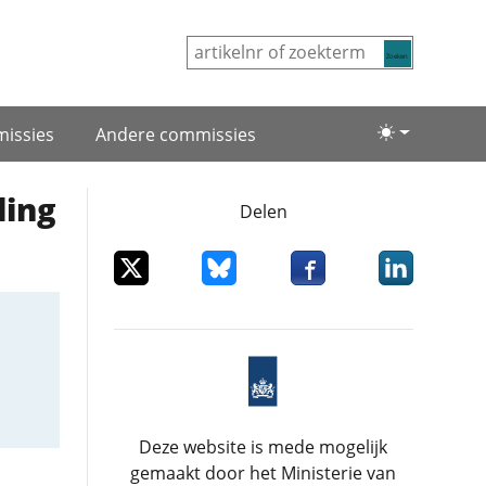
Zoeken
issies
Andere commissies
Lichte/donke
ling
Delen
Deel dit item op X
Deel dit item op Bluesky
Deel dit item op Facebo
Deel dit item
Deze website is mede mogelijk
gemaakt door het Ministerie van