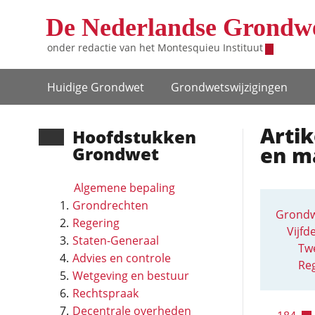
Overslaan en naar de inhoud gaan
De Nederlandse Grondw
onder redactie van het
Montesquieu Instituut
Hoofdnavigatie
Huidige Grondwet
Grondwets­wijzigingen
Artik
Hoofd­stukken
en m
Grondwet
Algemene bepaling
Grondrechten
Grondw
Regering
Vijfd
Staten-Generaal
Tw
Advies en controle
Re
Wetgeving en bestuur
Rechtspraak
Decentrale overheden