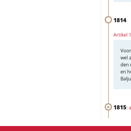
1814
Artikel
Voor
wel 
den 
en h
Balj
1815
:
a