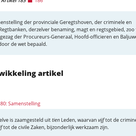
Artikel 185
186
nstelling der provinciale Geregtshoven, der criminele en
 Regtbanken, derzelver benaming, magt en regtsgebied, zoo
 gezag der Procureurs-Generaal, Hoofd-officieren en Baljuw
door de wet bepaald.
wikkeling artikel
280: Samenstelling
elve is zaamgesteld uit
tien
Leden, waarvan
vijf
tot de crimin
jf
tot de civile Zaken, bijzonderlijk werkzaam zijn.