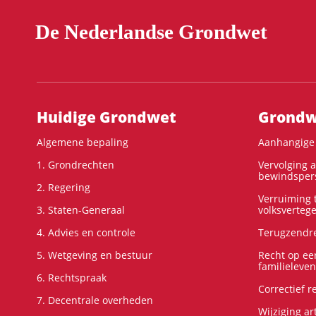
De Nederlandse Grondwet
Hoofdnavigatie
Huidige Grondwet
Grondwe
Algemene bepaling
Aanhangige 
1. Grondrechten
Vervolging 
bewindspers
2. Regering
Verruiming t
3. Staten-Generaal
volksverteg
4. Advies en controle
Terugzendre
5. Wetgeving en bestuur
Recht op ee
familieleven
6. Rechtspraak
Correctief 
7. Decentrale overheden
Wijziging ar