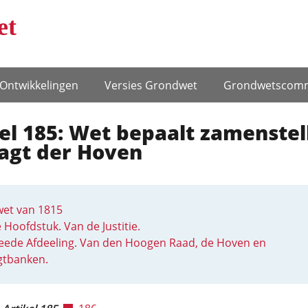
et
Ontwikke­lingen
Versies Grondwet
Grondwets­comm
el 185: Wet bepaalt zamenstel
agt der Hoven
et van 1815
e Hoofdstuk. Van de Justitie.
eede Afdeeling. Van den Hoogen Raad, de Hoven en
gtbanken.