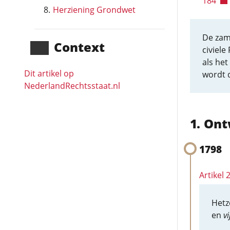
184
Herziening Grondwet
De zame
Context
civiele
als het
Dit artikel op
wordt 
NederlandRechts­staat.nl
Ont
1798
Artikel 
Hetz
en
vi