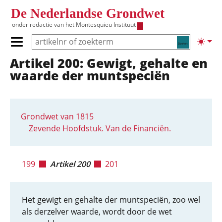
Overslaan en naar de inhoud gaan
De Nederlandse Grondwet
onder redactie van het
Montesquieu Instituut
Zoeken
Lichte
Primair menu tonen/verbergen
Artikel 200: Gewigt, gehalte en
Hoofdnavigatie
waarde der muntspeciën
Grondwet van 1815
Zevende Hoofdstuk. Van de Financiën.
199
Artikel 200
201
Het gewigt en gehalte der muntspeciën, zoo wel
als derzelver waarde, wordt door de wet