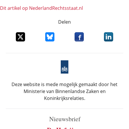
Dit artikel op NederlandRechts­staat.nl
Delen
Deel dit item op X
Deel dit item op Bluesky
Deel dit item op Faceboo
Deel dit it
Deze website is mede mogelijk gemaakt door het
Ministerie van Binnenlandse Zaken en
Koninkrijksrelaties.
Nieuwsbrief