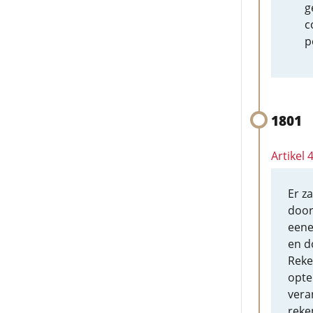
g
c
p
1801
Artikel
Er z
door
eene
en d
Reke
opte
vera
reke