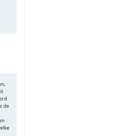
en,
it
erd
s de
en
elke