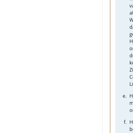
v
a
W
d
g
H
o
d
k
Z
C
L
H
m
o
H
b