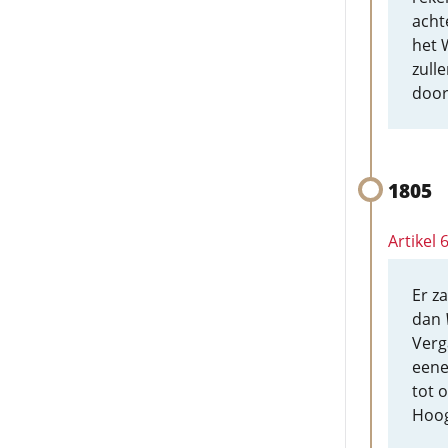
acht
het 
zull
door
1805
Artikel
Er z
dan
Verg
eene
tot 
Hoog