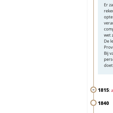
Er z
reke
opte
vera
comp
wet 
De l
Prov
Bij 
pers
doet
1815
:
a
1840