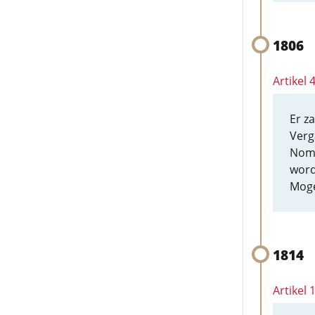
1806
Artikel
Er z
Verg
Nomi
word
Moge
1814
Artikel