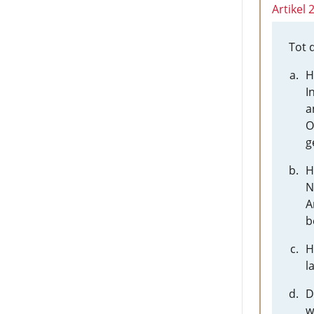
Artikel
Tot 
H
I
a
O
g
H
N
A
b
H
l
D
w