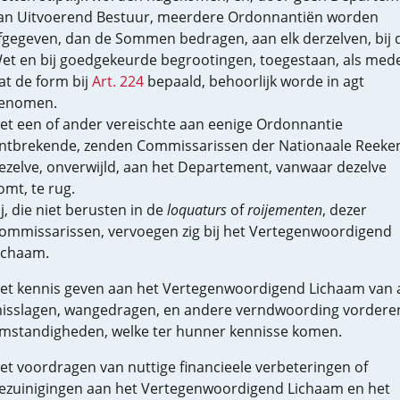
an Uitvoerend Bestuur, meerdere Ordonnantiën worden
fgegeven, dan de Sommen bedragen, aan elk derzelven, bij 
et en bij goedgekeurde begrootingen, toegestaan, als mede
at de form bij
Art. 224
bepaald, behoorlijk worde in agt
enomen.
et een of ander vereischte aan eenige Ordonnantie
ntbrekende, zenden Commissarissen der Nationaale Reeke
ezelve, onverwijld, aan het Departement, vanwaar dezelve
omt, te rug.
ij, die niet berusten in de
loquaturs
of
roijementen
, dezer
ommissarissen, vervoegen zig bij het Vertegenwoordigend
ichaam.
et kennis geven aan het Vertegenwoordigend Lichaam van a
isslagen, wangedragen, en andere verndwoording vordere
mstandigheden, welke ter hunner kennisse komen.
et voordragen van nuttige financieele verbeteringen of
ezuinigingen aan het Vertegenwoordigend Lichaam en het