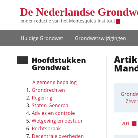
Overslaan en naar de inhoud gaan
De Nederlandse Grondw
onder redactie van het
Montesquieu Instituut
Hoofdnavigatie
Huidige Grondwet
Grondwets­wijzigingen
Arti
Hoofd­stukken
Mand
Grondwet
Algemene bepaling
Grondrechten
Grondw
Regering
Zeven
Staten-Generaal
Advies en controle
Wetgeving en bestuur
201
Rechtspraak
Decentrale overheden