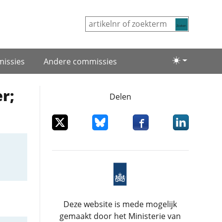
Zoeken
issies
Andere commissies
Lichte/donke
r;
Delen
Deel dit item op X
Deel dit item op Bluesky
Deel dit item op Facebo
Deel dit item
Deze website is mede mogelijk
gemaakt door het Ministerie van