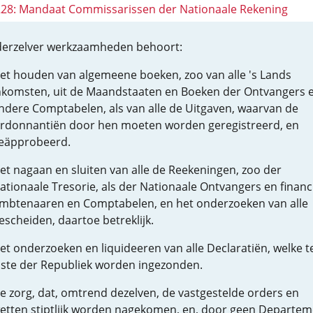
 228: Mandaat Commissarissen der Nationaale Rekening
derzelver werkzaamheden behoort:
et houden van algemeene boeken, zoo van alle 's Lands
nkomsten, uit de Maandstaaten en Boeken der Ontvangers 
ndere Comptabelen, als van alle de Uitgaven, waarvan de
rdonnantiën door hen moeten worden geregistreerd, en
eäpprobeerd.
et nagaan en sluiten van alle de Reekeningen, zoo der
ationaale Tresorie, als der Nationaale Ontvangers en financ
mbtenaaren en Comptabelen, en het onderzoeken van alle
escheiden, daartoe betreklijk.
et onderzoeken en liquideeren van alle Declaratiën, welke t
aste der Republiek worden ingezonden.
e zorg, dat, omtrend dezelven, de vastgestelde orders en
etten stiptlijk worden nagekomen, en, door geen Departem