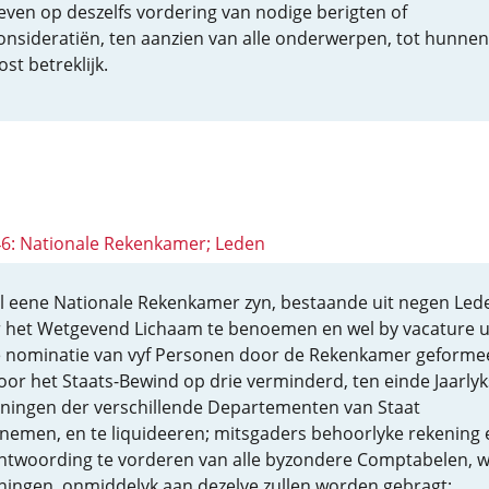
even op deszelfs vordering van nodige berigten of
onsideratiën, ten aanzien van alle onderwerpen, tot hunnen
ost betreklijk.
 46: Nationale Rekenkamer; Leden
al eene Nationale Rekenkamer zyn, bestaande uit negen Led
 het Wetgevend Lichaam te benoemen en wel by vacature u
 nominatie van vyf Personen door de Rekenkamer geforme
oor het Staats-Bewind op drie verminderd, ten einde Jaarlyk
ningen der verschillende Departementen van Staat
nemen, en te liquideeren; mitsgaders behoorlyke rekening 
ntwoording te vorderen van alle byzondere Comptabelen, w
ningen, onmiddelyk aan dezelve zullen worden gebragt;