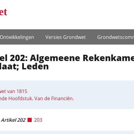
et
Ontwikke­lingen
Versies Grondwet
Grondwets­comm
kel 202: Algemeene Rekenkame
aat; Leden
et van 1815
de Hoofdstuk. Van de Financiën.
Artikel 202
203