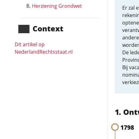
Herziening Grondwet
Er zal 
rekeni
optene
Context
verant
andere,
Dit artikel op
worden
NederlandRechts­staat.nl
De lede
Provin
Bij va
nomina
verkiez
Ont
1798