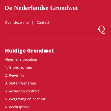
De Nederlandse Grondwet
Over deze site
Contact
Logo Mon
Hoofdnavigatie
Huidige Grondwet
Algemene bepaling
1. Grondrechten
2. Regering
3. Staten-Generaal
4. Advies en controle
5. Wetgeving en bestuur
6. Rechtspraak