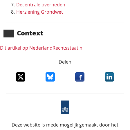
Decentrale overheden
Herziening Grondwet
Context
Dit artikel op NederlandRechts­staat.nl
Delen
Deel dit item op X
Deel dit item op Bluesky
Deel dit item op Faceboo
Deel dit it
Deze website is mede mogelijk gemaakt door het