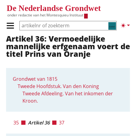
Overslaan en naar de inhoud gaan
De Nederlandse Grondwet
onder redactie van het
Montesquieu Instituut
Zoeken
Lichte
Primair menu tonen/verbergen
Artikel 36: Vermoedelijke
Hoofdnavigatie
mannelijke erfgenaam voert de
titel Prins van Oranje
Grondwet van 1815
Tweede Hoofdstuk. Van den Koning
Tweede Afdeeling. Van het inkomen der
Kroon.
35
Artikel 36
37