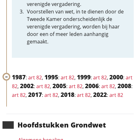
verenigde vergadering.
Voorstellen van wet, in te dienen door de
Tweede Kamer onderscheidenlijk de
verenigde vergadering, worden bij haar
door een of meer leden aanhangig
gemaakt.
1987
1995
1999
2000
:
art 82
,
:
art 82
,
:
art 82
,
:
art
2002
2005
2006
2008
82
,
:
art 82
,
:
art 82
,
:
art 82
,
:
2017
2018
2022
art 82
,
:
art 82
,
:
art 82
,
:
art 82
Hoofd­stukken Grondwet