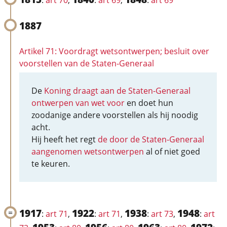
:
art 70
,
:
art 69
,
:
art 69
1887
Artikel 71: Voordragt wetsontwerpen; besluit over
voorstellen van de Staten-Generaal
De
Koning draagt aan de Staten-Generaal
ontwerpen van wet voor
en doet hun
zoodanige andere voorstellen als hij noodig
acht.
Hij heeft het regt
de door de Staten-Generaal
aangenomen wetsontwerpen
al of niet goed
te keuren.
1917
1922
1938
1948
:
art 71
,
:
art 71
,
:
art 73
,
:
art