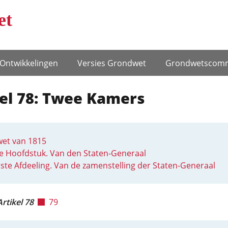
et
Ontwikke­lingen
Versies Grondwet
Grondwets­comm
kel 78: Twee Kamers
et van 1815
e Hoofdstuk. Van den Staten-Generaal
ste Afdeeling. Van de zamenstelling der Staten-Generaal
Artikel 78
79