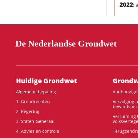
2022
:
a
De Nederlandse Grondwet
Hoofdnavigatie
Huidige Grondwet
Grondwe
Algemene bepaling
Aanhangige 
1. Grondrechten
Vervolging 
bewindspers
2. Regering
Verruiming t
3. Staten-Generaal
volksverteg
4. Advies en controle
Terugzendre