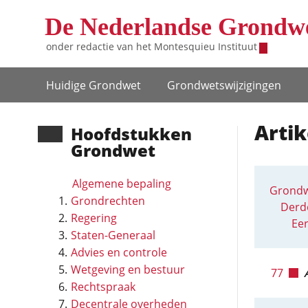
Overslaan en naar de inhoud gaan
De Nederlandse Grondw
onder redactie van het
Montesquieu Instituut
Hoofdnavigatie
Huidige Grondwet
Grondwets­wijzigingen
Arti
Hoofd­stukken
Grondwet
Algemene bepaling
Grondw
Grondrechten
Derd
Regering
Eer
Staten-Generaal
Advies en controle
Wetgeving en bestuur
77
Rechtspraak
Decentrale overheden