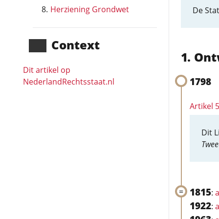
Herziening Grondwet
De Sta
Context
Ont
Dit artikel op
1798
NederlandRechts­staat.nl
Artikel
Dit 
Twee
1815
:
a
1922
:
a