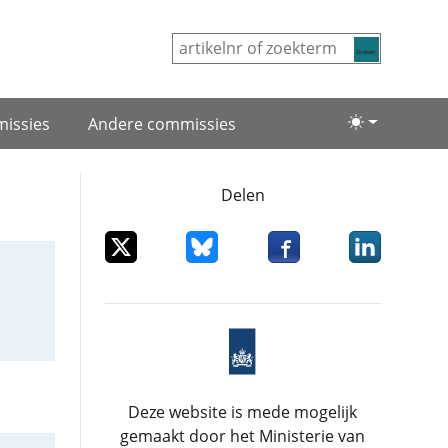
Zoeken
issies
Andere commissies
Lichte/donke
Delen
Deel dit item op X
Deel dit item op Bluesky
Deel dit item op Facebo
Deel dit item
Deze website is mede mogelijk
gemaakt door het Ministerie van