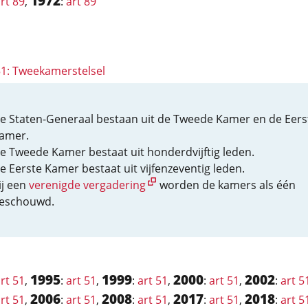
1972
rt 89
,
:
art 89
 51: Tweekamerstelsel
e Staten-Generaal bestaan uit de Tweede Kamer en de Eers
amer.
e Tweede Kamer bestaat uit honderdvijftig leden.
e Eerste Kamer bestaat uit vijfenzeventig leden.
ij een
verenigde vergadering
worden de kamers als één
eschouwd.
1995
1999
2000
2002
rt 51
,
:
art 51
,
:
art 51
,
:
art 51
,
:
art 5
2006
2008
2017
2018
rt 51
,
:
art 51
,
:
art 51
,
:
art 51
,
:
art 5