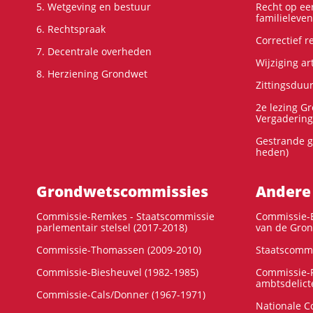
5. Wetgeving en bestuur
Recht op ee
familieleven
6. Rechtspraak
Correctief 
7. Decentrale overheden
Wijziging ar
8. Herziening Grondwet
Zittingsduu
2e lezing G
Vergadering
Gestrande g
heden)
Grondwets­commissies
Andere
Commissie-Remkes - Staatscommissie
Commissie-E
parlementair stelsel (2017-2018)
van de Gron
Commissie-Thomassen (2009-2010)
Staatscommi
Commissie-Biesheuvel (1982-1985)
Commissie-F
ambtsdelict
Commissie-Cals/Donner (1967-1971)
Nationale C