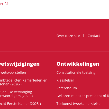
rt 51
Over deze site
Contact
ts­wijzigingen
Ontwikke­lingen
wetsvoorstellen
Constitutionele toetsing
ambtsdelicten Kamerleden en
Kiesstelsel
onen (2026-)
Referendum
ijdelijke vervanging
enwoordigers (2025-)
Gekozen minister-president of 
cht Eerste Kamer (2023-)
Toekomst tweekamerstelsel