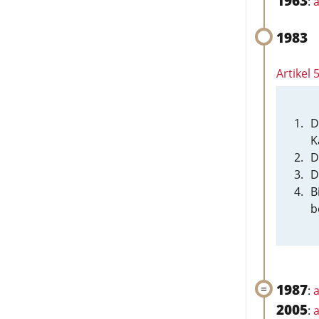
1963
:
a
1983
Artikel
D
K
D
D
B
b
1987
:
a
2005
:
a