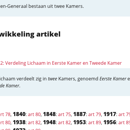
ten-Generaal bestaan uit twee Kamers.
wikkeling artikel
 52: Verdeling Lichaam in Eerste Kamer en Tweede Kamer
Lichaam verdeelt zig in
twee
Kamers, genoemd
Eerste Kamer
e
de Kamer
.
1840
1848
1887
1917
rt 78
,
:
art 80
,
:
art 75
,
:
art 79
,
:
art 7
1938
1948
1953
1956
rt 80
,
:
art 82
,
:
art 82
,
:
art 89
,
:
art 8