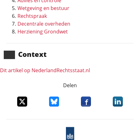
Advies en controle
Wetgeving en bestuur
Rechtspraak
Decentrale overheden
Herziening Grondwet
Context
Dit artikel op NederlandRechts­staat.nl
Delen
Deel dit item op X
Deel dit item op Bluesky
Deel dit item op Faceboo
Deel dit it