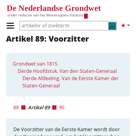
Overslaan en naar de inhoud gaan
De Nederlandse Grondwet
onder redactie van het
Montesquieu Instituut
Zoeken
Lichte
Primair menu tonen/verbergen
Artikel 89: Voorzitter
Hoofdnavigatie
Grondwet van 1815
Derde Hoofdstuk. Van den Staten-Generaal
Derde Afdeeling. Van de Eerste Kamer der
Staten-Generaal
88
Artikel 89
90
De Voorzitter van de Eerste Kamer wordt door