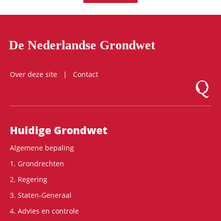
De Nederlandse Grondwet
Over deze site
Contact
Logo Mon
Hoofdnavigatie
Huidige Grondwet
Algemene bepaling
1. Grondrechten
2. Regering
3. Staten-Generaal
4. Advies en controle