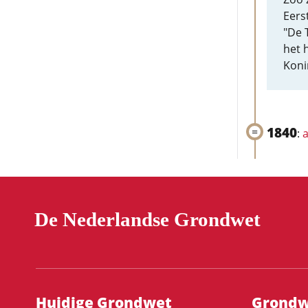
Eers
"De 
het 
Koni
1840
:
a
De Nederlandse Grondwet
Hoofdnavigatie
Huidige Grondwet
Grondwe