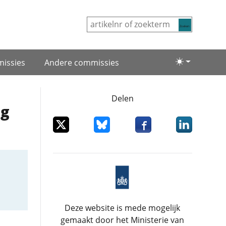
Zoeken
issies
Andere commissies
Lichte/donke
Delen
ng
Deel dit item op X
Deel dit item op Bluesky
Deel dit item op Facebo
Deel dit item
Deze website is mede mogelijk
gemaakt door het Ministerie van