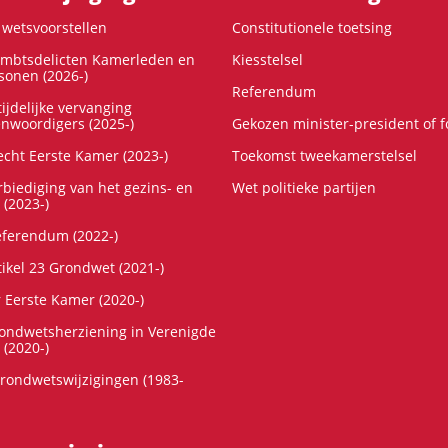
wetsvoorstellen
Constitutionele toetsing
ambtsdelicten Kamerleden en
Kiesstelsel
onen (2026-)
Referendum
ijdelijke vervanging
enwoordigers (2025-)
Gekozen minister-president of 
cht Eerste Kamer (2023-)
Toekomst tweekamerstelsel
rbiediging van het gezins- en
Wet politieke partijen
 (2023-)
referendum (2022-)
tikel 23 Grondwet (2021-)
r Eerste Kamer (2020-)
rondwetsherziening in Verenigde
 (2020-)
rondwetswijzigingen (1983-