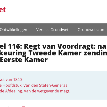
et
Ontwikke­lingen
Versies Grondwet
Grondwets­comm
el 116: Regt van Voordragt: na
keuring Tweede Kamer zendi
 Eerste Kamer
et van 1840
e Hoofdstuk. Van den Staten-Generaal
fde Afdeeling. Van de wetgevende magt.