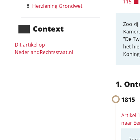
115
Herziening Grondwet
Zoo zij
Context
Kamer, 
"De Tw
Dit artikel op
het hie
NederlandRechts­staat.nl
Koning
Ont
1815
Artikel
naar Ee
Zoo 