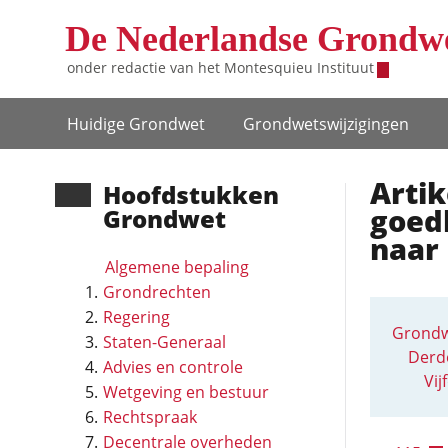
Overslaan en naar de inhoud gaan
De Nederlandse Grondw
onder redactie van het
Montesquieu Instituut
Hoofdnavigatie
Huidige Grondwet
Grondwets­wijzigingen
Artik
Hoofd­stukken
goed
Grondwet
naar
Algemene bepaling
Grondrechten
Regering
Grondw
Staten-Generaal
Derd
Advies en controle
Vij
Wetgeving en bestuur
Rechtspraak
Decentrale overheden