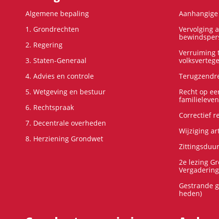
Algemene bepaling
Aanhangige 
1. Grondrechten
Vervolging 
bewindspers
2. Regering
Verruiming t
3. Staten-Generaal
volksverteg
4. Advies en controle
Terugzendre
5. Wetgeving en bestuur
Recht op ee
familieleven
6. Rechtspraak
Correctief 
7. Decentrale overheden
Wijziging ar
8. Herziening Grondwet
Zittingsduu
2e lezing G
Vergadering
Gestrande g
heden)