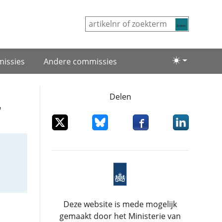
Zoeken
issies
Andere commissies
Lichte/donke
Delen
r
Deel dit item op X
Deel dit item op Bluesky
Deel dit item op Facebo
Deel dit item
Deze website is mede mogelijk
gemaakt door het Ministerie van