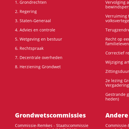
1. Grondrechten
Vervolging 
bewindspers
2. Regering
Verruiming t
3. Staten-Generaal
volksverteg
4. Advies en controle
Terugzendre
5. Wetgeving en bestuur
Recht op ee
familieleven
6. Rechtspraak
Correctief 
7. Decentrale overheden
Wijziging ar
8. Herziening Grondwet
Zittingsduu
2e lezing G
Vergadering
Gestrande g
heden)
Grondwets­commissies
Andere
Commissie-Remkes - Staatscommissie
Commissie-E