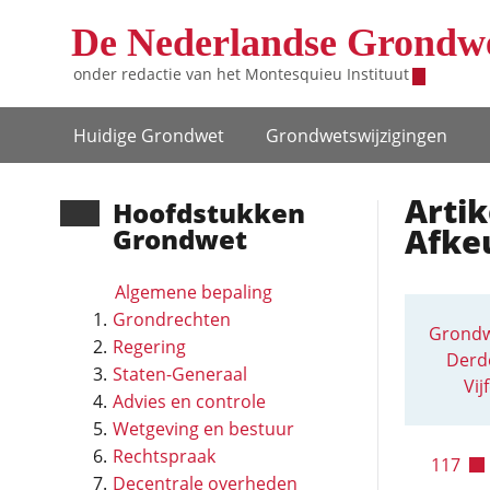
Overslaan en naar de inhoud gaan
De Nederlandse Grondw
onder redactie van het
Montesquieu Instituut
Hoofdnavigatie
Huidige Grondwet
Grondwets­wijzigingen
Artik
Hoofd­stukken
Afke
Grondwet
Algemene bepaling
Grondrechten
Grondw
Regering
Derd
Staten-Generaal
Vij
Advies en controle
Wetgeving en bestuur
Rechtspraak
117
Decentrale overheden