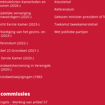
ambtsdelicten Kamerleden en
Kiesstelsel
onen (2026-)
Referendum
ijdelijke vervanging
enwoordigers (2025-)
Gekozen minister-president of 
cht Eerste Kamer (2023-)
Toekomst tweekamerstelsel
rbiediging van het gezins- en
Wet politieke partijen
 (2023-)
referendum (2022-)
tikel 23 Grondwet (2021-)
r Eerste Kamer (2020-)
rondwetsherziening in Verenigde
 (2020-)
rondwetswijzigingen (1983-
 commissies
ngels - Werking van artikel 57