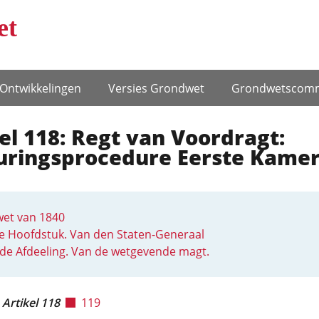
et
Ontwikke­lingen
Versies Grondwet
Grondwets­comm
el 118: Regt van Voordragt:
uringsprocedure Eerste Kame
et van 1840
e Hoofdstuk. Van den Staten-Generaal
fde Afdeeling. Van de wetgevende magt.
Artikel 118
119