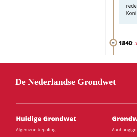
rede
Koni
1840
:
a
De Nederlandse Grondwet
Hoofdnavigatie
Huidige Grondwet
Grondwe
Algemene bepaling
Aanhangige 