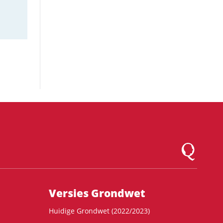
Logo Montesqu
Versies Grondwet
Huidige Grondwet (2022/2023)