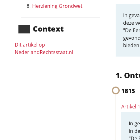
Herziening Grondwet
In geva
deze w
Context
"De Ee
gevond
Dit artikel op
bieden.
NederlandRechts­staat.nl
Ont
1815
Artikel
In g
in d
"De 