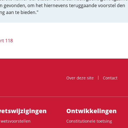
n gevonden, om het hiernevens teruggaande voorstel den
ng aan te bieden."
rt 118
Over deze site
Contact
ts­wijzigingen
Ontwikke­lingen
wetsvoorstellen
Constitutionele toetsing