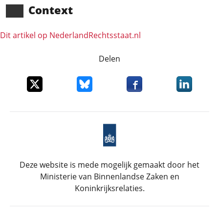
Context
Dit artikel op NederlandRechts­staat.nl
Delen
Deel dit item op X
Deel dit item op Bluesky
Deel dit item op Faceboo
Deel dit it
Deze website is mede mogelijk gemaakt door het
Ministerie van Binnenlandse Zaken en
Koninkrijksrelaties.