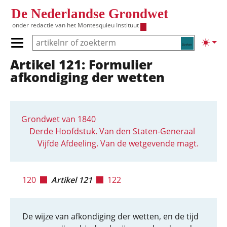
Overslaan en naar de inhoud gaan
De Nederlandse Grondwet
onder redactie van het
Montesquieu Instituut
Zoeken
Lichte
Primair menu tonen/verbergen
Artikel 121: Formulier
Hoofdnavigatie
afkondiging der wetten
Grondwet van 1840
Derde Hoofdstuk. Van den Staten-Generaal
Vijfde Afdeeling. Van de wetgevende magt.
120
Artikel 121
122
De wijze van afkondiging der wetten, en de tijd