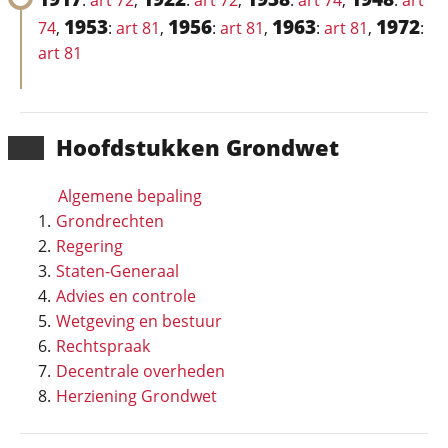
:
art 72
,
:
art 72
,
:
art 74
,
:
art
1953
1956
1963
1972
74
,
:
art 81
,
:
art 81
,
:
art 81
,
:
art 81
Hoofd­stukken Grondwet
Algemene bepaling
Grondrechten
Regering
Staten-Generaal
Advies en controle
Wetgeving en bestuur
Rechtspraak
Decentrale overheden
Herziening Grondwet