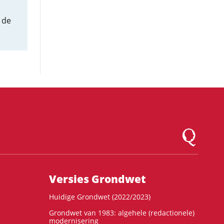
 de
Logo Montesqu
Versies Grondwet
Huidige Grondwet (2022/2023)
Grondwet van 1983: algehele (redactionele)
modernisering