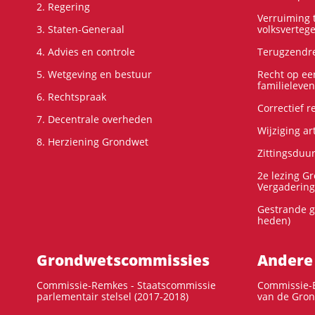
2. Regering
Verruiming t
3. Staten-Generaal
volksverteg
4. Advies en controle
Terugzendre
5. Wetgeving en bestuur
Recht op ee
familieleven
6. Rechtspraak
Correctief 
7. Decentrale overheden
Wijziging ar
8. Herziening Grondwet
Zittingsduu
2e lezing G
Vergadering
Gestrande g
heden)
Grondwets­commissies
Andere
Commissie-Remkes - Staatscommissie
Commissie-E
parlementair stelsel (2017-2018)
van de Gron