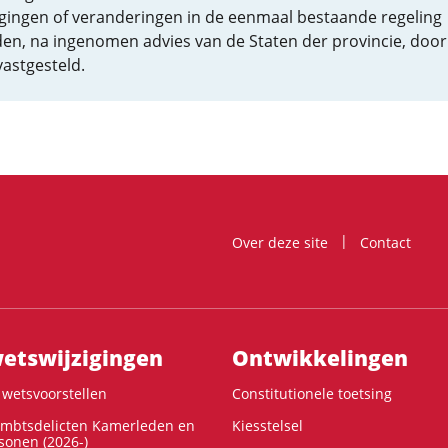
igingen of veranderingen in de eenmaal bestaande regeling
en, na ingenomen advies van de Staten der provincie, door
vastgesteld.
Over deze site
Contact
ts­wijzigingen
Ontwikke­lingen
wetsvoorstellen
Constitutionele toetsing
ambtsdelicten Kamerleden en
Kiesstelsel
onen (2026-)