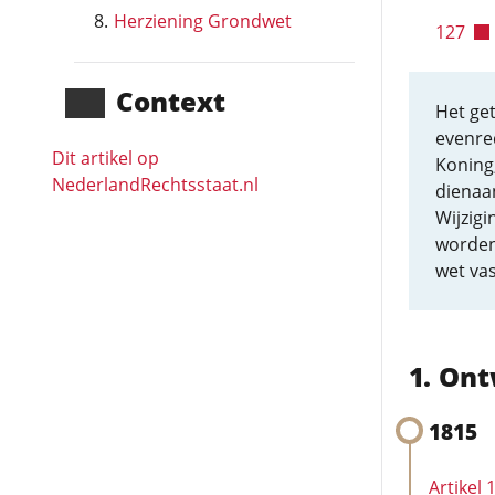
Herziening Grondwet
127
Context
Het get
evenre
Dit artikel op
Koning
NederlandRechts­staat.nl
dienaa
Wijzig
worden
wet vas
Ont
1815
Artikel 