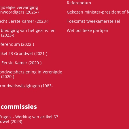
Referendum
ijdelijke vervanging
enwoordigers (2025-)
Gekozen minister-president of 
cht Eerste Kamer (2023-)
Toekomst tweekamerstelsel
rbiediging van het gezins- en
Wet politieke partijen
 (2023-)
referendum (2022-)
tikel 23 Grondwet (2021-)
r Eerste Kamer (2020-)
rondwetsherziening in Verenigde
 (2020-)
rondwetswijzigingen (1983-
 commissies
ngels - Werking van artikel 57
dwet (2023)