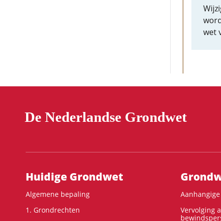
Wijz
word
wet 
De Nederlandse Grondwet
Hoofdnavigatie
Huidige Grondwet
Grondwe
Algemene bepaling
Aanhangige 
1. Grondrechten
Vervolging 
bewindspers