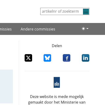
Zoeken
issies
Andere commissies
Lichte/donke
Delen
Deel dit item op X
Deel dit item op Bluesky
Deel dit item op Facebo
Deel dit item
Deze website is mede mogelijk
gemaakt door het Ministerie van