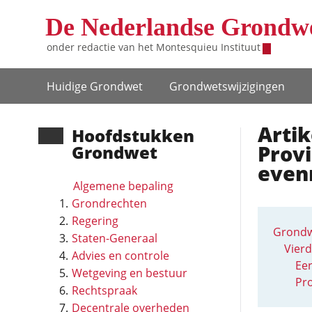
Overslaan en naar de inhoud gaan
De Nederlandse Grondw
onder redactie van het
Montesquieu Instituut
Hoofdnavigatie
Huidige Grondwet
Grondwets­wijzigingen
Artik
Hoofd­stukken
Provi
Grondwet
even
Algemene bepaling
Grondrechten
Regering
Grondw
Staten-Generaal
Vierd
Advies en controle
Eer
Wetgeving en bestuur
Pro
Rechtspraak
Decentrale overheden