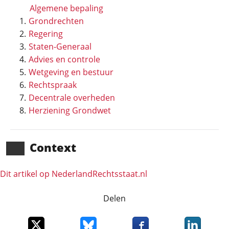
Algemene bepaling
Grondrechten
Regering
Staten-Generaal
Advies en controle
Wetgeving en bestuur
Rechtspraak
Decentrale overheden
Herziening Grondwet
Context
Dit artikel op NederlandRechts­staat.nl
Delen
Deel dit item op X
Deel dit item op Bluesky
Deel dit item op Faceboo
Deel dit it