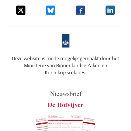
Deel dit item op X
Deel dit item op Bluesky
Deel dit item op Faceboo
Deel dit it
Deze website is mede mogelijk gemaakt door het
Ministerie van Binnenlandse Zaken en
Koninkrijksrelaties.
Nieuwsbrief
De Hofvijver