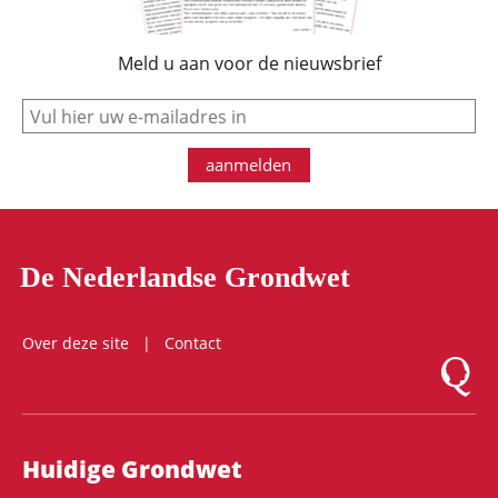
Meld u aan voor de nieuwsbrief
e-mail
aanmelden
De Nederlandse Grondwet
Over deze site
Contact
Logo Mon
Hoofdnavigatie
Huidige Grondwet