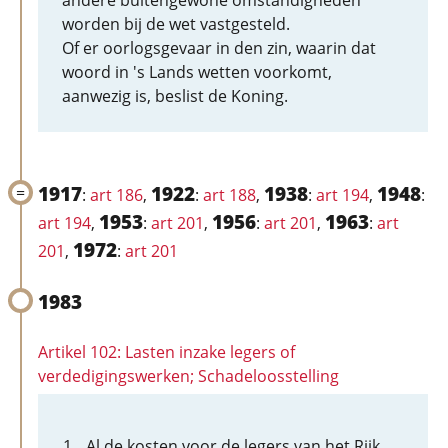
andere buitengewone omstandigheden
worden bij de wet vastgesteld.
Of er oorlogsgevaar in den zin, waarin dat
woord in 's Lands wetten voorkomt,
aanwezig is, beslist de Koning.
1917
1922
1938
1948
:
art 186
,
:
art 188
,
:
art 194
,
:
1953
1956
1963
art 194
,
:
art 201
,
:
art 201
,
:
art
1972
201
,
:
art 201
1983
Artikel 102: Lasten inzake legers of
verdedigingswerken; Schadeloosstelling
Al de kosten voor de legers van het Rijk