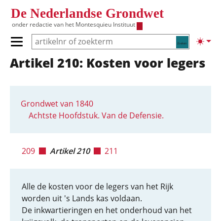
Overslaan en naar de inhoud gaan
De Nederlandse Grondwet
onder redactie van het
Montesquieu Instituut
Zoeken
Lichte
Primair menu tonen/verbergen
Artikel 210: Kosten voor legers
Hoofdnavigatie
Grondwet van 1840
Achtste Hoofdstuk. Van de Defensie.
209
Artikel 210
211
Alle de kosten voor de legers van het Rijk
worden uit 's Lands kas voldaan.
De inkwartieringen en het onderhoud van het