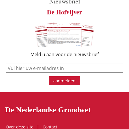
Nieuwsbrief
De Hofvijver
Meld u aan voor de nieuwsbrief
e-mail
aanmelden
De Nederlandse Grondwet
Over deze site
Contact