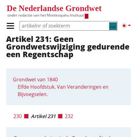
Overslaan en naar de inhoud gaan
De Nederlandse Grondwet
onder redactie van het
Montesquieu Instituut
Zoeken
Lichte
Primair menu tonen/verbergen
Artikel 231: Geen
Hoofdnavigatie
Grondwetswijziging gedurende
een Regentschap
Grondwet van 1840
Elfde Hoofdstuk. Van Veranderingen en
Bijvoegselen.
230
Artikel 231
232