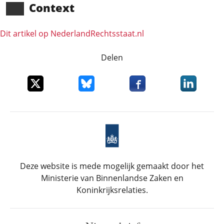
Context
Dit artikel op NederlandRechts­staat.nl
Delen
Deel dit item op X
Deel dit item op Bluesky
Deel dit item op Faceboo
Deel dit it
Deze website is mede mogelijk gemaakt door het
Ministerie van Binnenlandse Zaken en
Koninkrijksrelaties.