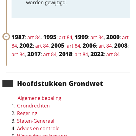
worden gewijzigd.
1987
1995
1999
2000
:
art 84
,
:
art 84
,
:
art 84
,
:
art
2002
2005
2006
2008
84
,
:
art 84
,
:
art 84
,
:
art 84
,
:
2017
2018
2022
art 84
,
:
art 84
,
:
art 84
,
:
art 84
Hoofd­stukken Grondwet
Algemene bepaling
Grondrechten
Regering
Staten-Generaal
Advies en controle