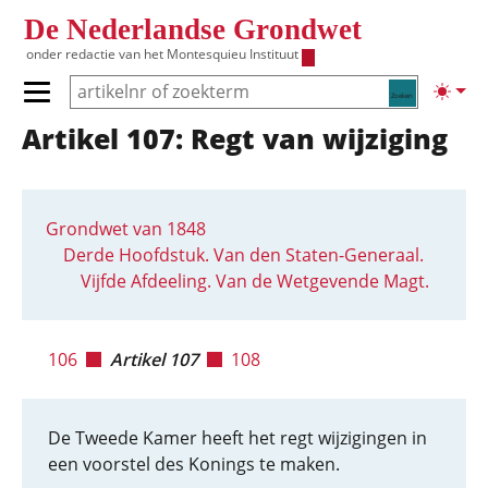
Overslaan en naar de inhoud gaan
De Nederlandse Grondwet
onder redactie van het
Montesquieu Instituut
Zoeken
Lichte
Primair menu tonen/verbergen
Artikel 107: Regt van wijziging
Hoofdnavigatie
Grondwet van 1848
Derde Hoofdstuk. Van den Staten-Generaal.
Vijfde Afdeeling. Van de Wetgevende Magt.
106
Artikel 107
108
De Tweede Kamer heeft het regt wijzigingen in
een voorstel des Konings te maken.