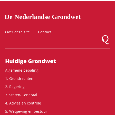
De Nederlandse Grondwet
Over deze site
Contact
Logo Mon
Hoofdnavigatie
Huidige Grondwet
Algemene bepaling
1. Grondrechten
2. Regering
3. Staten-Generaal
4. Advies en controle
5. Wetgeving en bestuur