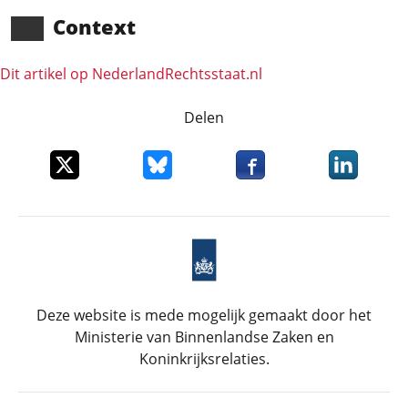
Context
Dit artikel op NederlandRechts­staat.nl
Delen
Deel dit item op X
Deel dit item op Bluesky
Deel dit item op Faceboo
Deel dit it
Deze website is mede mogelijk gemaakt door het
Ministerie van Binnenlandse Zaken en
Koninkrijksrelaties.