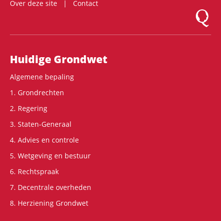
Over deze site
Contact
Logo Mon
Hoofdnavigatie
Huidige Grondwet
Algemene bepaling
1. Grondrechten
2. Regering
3. Staten-Generaal
4. Advies en controle
5. Wetgeving en bestuur
6. Rechtspraak
7. Decentrale overheden
8. Herziening Grondwet