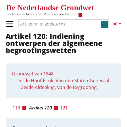
Overslaan en naar de inhoud gaan
De Nederlandse Grondwet
onder redactie van het
Montesquieu Instituut
Zoeken
Lichte
Primair menu tonen/verbergen
Artikel 120: Indiening
Hoofdnavigatie
ontwerpen der algemeene
begrootingswetten
Grondwet van 1848
Derde Hoofdstuk. Van den Staten-Generaal.
Zesde Afdeeling. Van de Begrooting.
119
Artikel 120
121