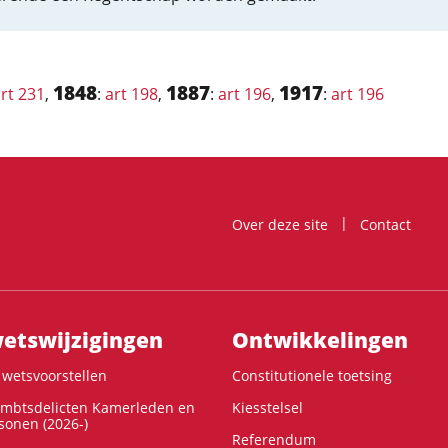
1848
1887
1917
rt 231
,
:
art 198
,
:
art 196
,
:
art 196
Over deze site
Contact
ts­wijzigingen
Ontwikke­lingen
wetsvoorstellen
Constitutionele toetsing
ambtsdelicten Kamerleden en
Kiesstelsel
onen (2026-)
Referendum