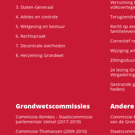
Verruiming t
3. Staten-Generaal
volksverteg
4. Advies en controle
Terugzendre
5. Wetgeving en bestuur
Recht op ee
familieleven
6. Rechtspraak
Correctief 
7. Decentrale overheden
Wijziging ar
8. Herziening Grondwet
Zittingsduu
2e lezing G
Vergadering
Gestrande g
heden)
Grondwets­commissies
Andere
Commissie-Remkes - Staatscommissie
Commissie-E
parlementair stelsel (2017-2018)
van de Gron
Commissie-Thomassen (2009-2010)
Staatscommi