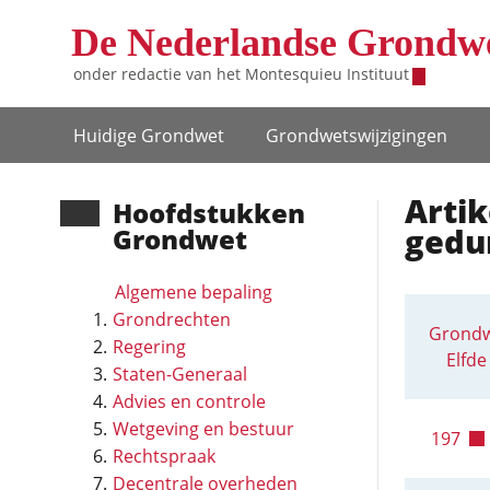
Overslaan en naar de inhoud gaan
De Nederlandse Grondw
onder redactie van het
Montesquieu Instituut
Hoofdnavigatie
Huidige Grondwet
Grondwets­wijzigingen
Artik
Hoofd­stukken
gedu
Grondwet
Algemene bepaling
Grondrechten
Grondw
Regering
Elfde
Staten-Generaal
Advies en controle
Wetgeving en bestuur
197
Rechtspraak
Decentrale overheden