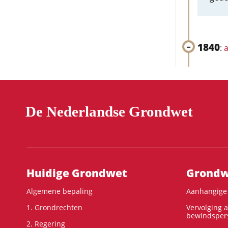
1840
:
a
De Nederlandse Grondwet
Hoofdnavigatie
Huidige Grondwet
Grondwe
Algemene bepaling
Aanhangige 
1. Grondrechten
Vervolging 
bewindspers
2. Regering