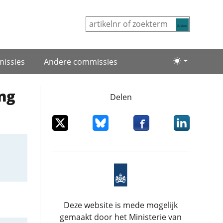
Zoeken
issies
Andere commissies
Lichte/donke
ng
Delen
Deel dit item op X
Deel dit item op Bluesky
Deel dit item op Facebo
Deel dit item
Deze website is mede mogelijk
gemaakt door het Ministerie van