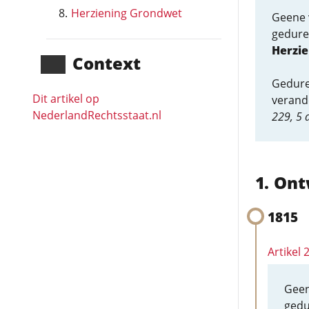
Herziening Grondwet
Geene 
gedure
Herzie
Context
Gedure
Dit artikel op
verand
NederlandRechts­staat.nl
229, 5 
Ont
1815
Artikel
Geen
gedu