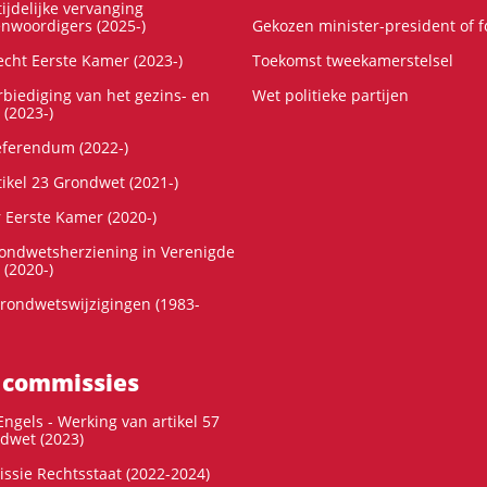
ijdelijke vervanging
enwoordigers (2025-)
Gekozen minister-president of 
cht Eerste Kamer (2023-)
Toekomst tweekamerstelsel
rbiediging van het gezins- en
Wet politieke partijen
 (2023-)
referendum (2022-)
tikel 23 Grondwet (2021-)
r Eerste Kamer (2020-)
rondwetsherziening in Verenigde
 (2020-)
rondwetswijzigingen (1983-
 commissies
ngels - Werking van artikel 57
dwet (2023)
ssie Rechtsstaat (2022-2024)