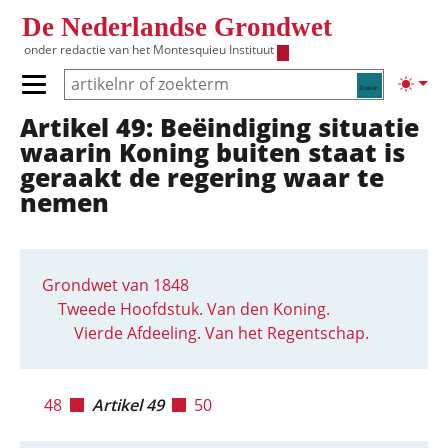
Overslaan en naar de inhoud gaan
De Nederlandse Grondwet
onder redactie van het
Montesquieu Instituut
Zoeken
Lichte
Primair menu tonen/verbergen
Artikel 49: Beëindiging situatie
Hoofdnavigatie
waarin Koning buiten staat is
geraakt de regering waar te
nemen
Grondwet van 1848
Tweede Hoofdstuk. Van den Koning.
Vierde Afdeeling. Van het Regentschap.
48
Artikel 49
50