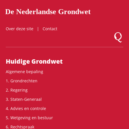
De Nederlandse Grondwet
Over deze site
Contact
Logo Mon
Hoofdnavigatie
Huidige Grondwet
Algemene bepaling
1. Grondrechten
2. Regering
3. Staten-Generaal
4. Advies en controle
5. Wetgeving en bestuur
6. Rechtspraak