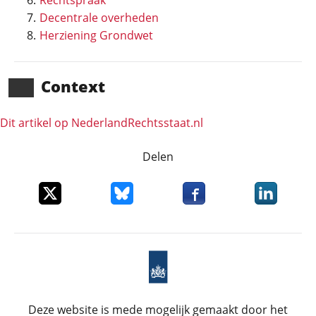
Rechtspraak
Decentrale overheden
Herziening Grondwet
Context
Dit artikel op NederlandRechts­staat.nl
Delen
Deel dit item op X
Deel dit item op Bluesky
Deel dit item op Faceboo
Deel dit it
Deze website is mede mogelijk gemaakt door het