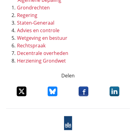
Algemene bepaling
Grondrechten
Regering
Staten-Generaal
Advies en controle
Wetgeving en bestuur
Rechtspraak
Decentrale overheden
Herziening Grondwet
Delen
Deel dit item op X
Deel dit item op Bluesky
Deel dit item op Faceboo
Deel dit it