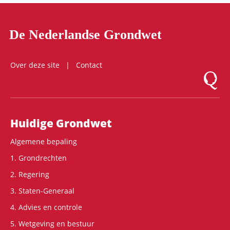
De Nederlandse Grondwet
Over deze site
Contact
Logo Mon
Hoofdnavigatie
Huidige Grondwet
Algemene bepaling
1. Grondrechten
2. Regering
3. Staten-Generaal
4. Advies en controle
5. Wetgeving en bestuur