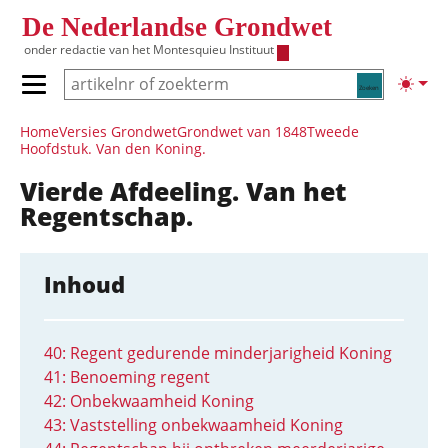
Overslaan en naar de inhoud gaan
De Nederlandse Grondwet
onder redactie van het
Montesquieu Instituut
Zoeken
Lichte
Primair menu tonen/verbergen
Hoofdnavigatie
Home
Versies Grondwet
Grondwet van 1848
Tweede
Hoofdstuk. Van den Koning.
Vierde Afdeeling. Van het
Regentschap.
Inhoud
40: Regent gedurende minderjarigheid Koning
41: Benoeming regent
42: Onbekwaamheid Koning
43: Vaststelling onbekwaamheid Koning