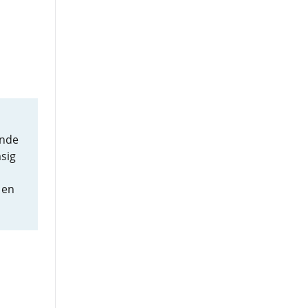
ande
sig
 en