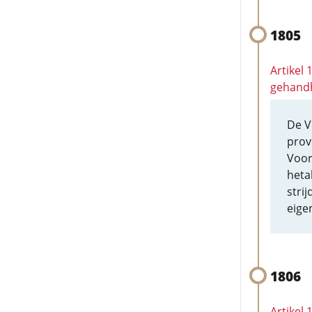
1805
Artikel 
gehand
De V
prov
Voor
heta
stri
eig
1806
Artikel 