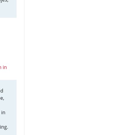
 in
ld
e,
 in
ing.