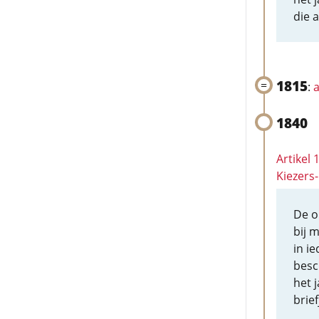
die 
1815
:
a
1840
Artikel
Kiezers
De o
bij 
in i
besc
het j
brie