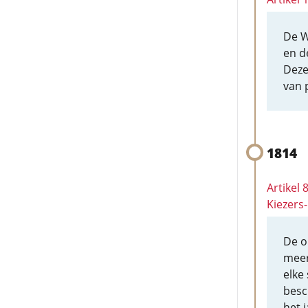
De W
en d
Deze
van 
1814
Artikel
Kiezers
De o
meer
elke
besc
het j