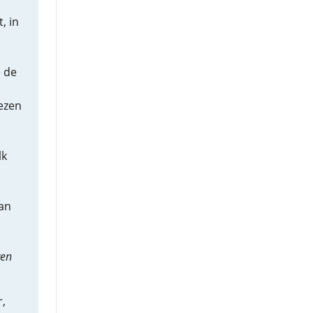
, in
 de
s
ezen
lk
;
dan
ven
r,