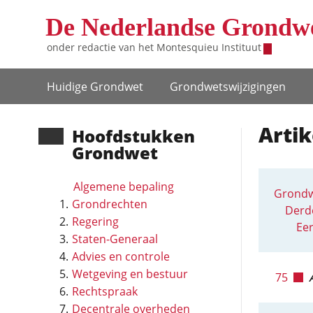
Overslaan en naar de inhoud gaan
De Nederlandse Grondw
onder redactie van het
Montesquieu Instituut
Hoofdnavigatie
Huidige Grondwet
Grondwets­wijzigingen
Artik
Hoofd­stukken
Grondwet
Algemene bepaling
Grondw
Grondrechten
Derde
Regering
Eer
Staten-Generaal
Advies en controle
Wetgeving en bestuur
75
Rechtspraak
Decentrale overheden