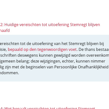
12: Huidige vereischten tot uitoefening Stemregt blijven
haafd
ereischten tot de uitoefening van het Stemregt blijven bij
isie,
bepaald op den tegenwoordigen voet
. De thans besta
schriften deswegens kunnen gewijzigd worden overeenkom
lgemeen belang; deze wijzigingen, echter, kunnen nimmer
jdig zijn met de beginselen van Persoonlijke Onafhanklijkheid
endommen.
14: Wet bepaalt vereischten tot uitoefening Stemregt