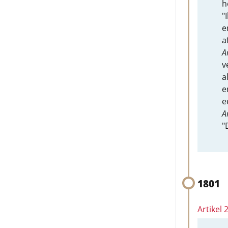
h
"
e
a
A
v
a
e
e
A
"
1801
Artikel