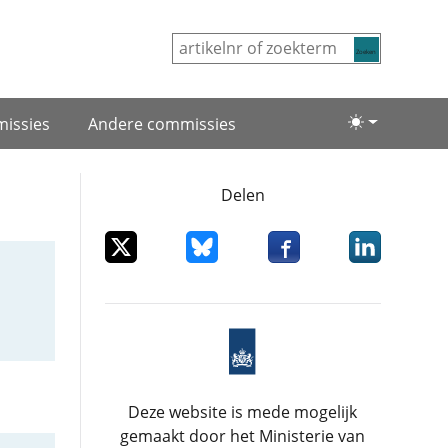
Zoeken
issies
Andere commissies
Lichte/donke
Delen
Deel dit item op X
Deel dit item op Bluesky
Deel dit item op Facebo
Deel dit item
Deze website is mede mogelijk
gemaakt door het Ministerie van