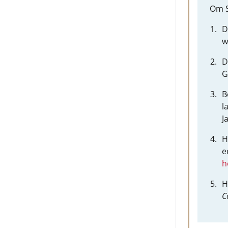
Om S
D
w
D
G
B
l
J
H
e
h
H
C