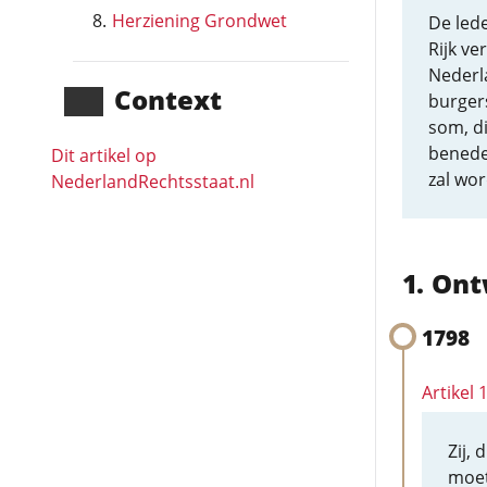
Herziening Grondwet
De led
Rijk v
Nederla
Context
burger
som, di
benede
Dit artikel op
zal wor
NederlandRechts­staat.nl
Ont
1798
Artikel 
Zij,
moet