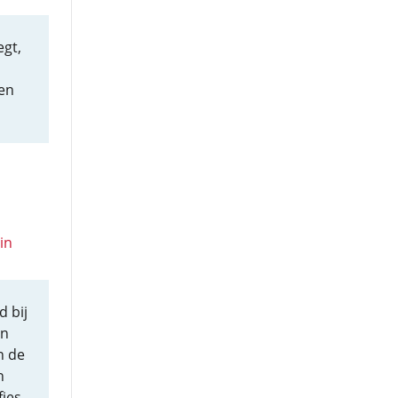
egt,
len
in
d bij
in
n de
n
jes,