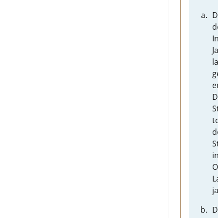
D
d
I
J
l
g
e
D
S
t
d
S
i
O
L
j
D