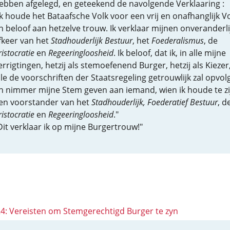
ebben afgelegd, en geteekend de navolgende Verklaaring :
Ik houde het Bataafsche Volk voor een vrij en onafhanglijk Vo
n beloof aan hetzelve trouw. Ik verklaar mijnen onveranderl
fkeer van het
Stadhouderlijk Bestuur
, het
Foederalismus
, de
ristocratie
en
Regeeringloosheid
. Ik beloof, dat ik, in alle mijne
errigtingen, hetzij als stemoefenend Burger, hetzij als Kiezer
lle de voorschriften der Staatsregeling getrouwlijk zal opvol
n nimmer mijne Stem geven aan iemand, wien ik houde te zi
en voorstander van het
Stadhouderlijk, Foederatief Bestuur
, d
ristocratie
en
Regeeringloosheid
."
Dit verklaar ik op mijne Burgertrouw!"
 24: Vereisten om Stemgerechtigd Burger te zyn