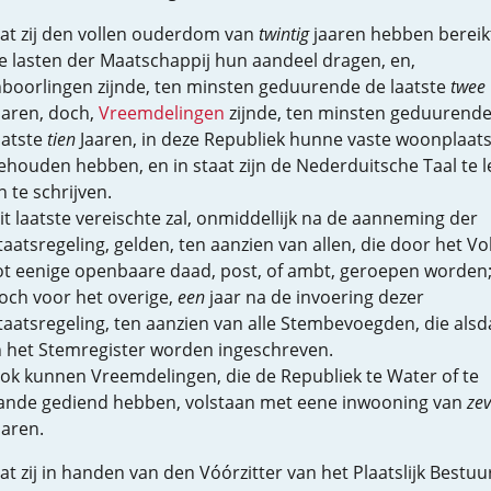
at zij den vollen ouderdom van
twintig
jaaren hebben bereikt
e lasten der Maatschappij hun aandeel dragen, en,
nboorlingen zijnde, ten minsten geduurende de laatste
twee
aaren, doch,
Vreemdelingen
zijnde, ten minsten geduurende
aatste
tien
Jaaren, in deze Republiek hunne vaste woonplaat
ehouden hebben, en in staat zijn de Nederduitsche Taal te l
n te schrijven.
it laatste vereischte zal, onmiddellijk na de aanneming der
taatsregeling, gelden, ten aanzien van allen, die door het Vo
ot eenige openbaare daad, post, of ambt, geroepen worden
och voor het overige,
een
jaar na de invoering dezer
taatsregeling, ten aanzien van alle Stembevoegden, die als
n het Stemregister worden ingeschreven.
ok kunnen Vreemdelingen, die de Republiek te Water of te
ande gediend hebben, volstaan met eene inwooning van
ze
aaren.
at zij in handen van den Vóórzitter van het Plaatslijk Bestuu