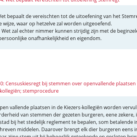
et bepaalt de vereischten tot de uitoefening van het Stemr
e wijze, waar op hetzelve zal worden uitgeoefend.
 Wet zal echter nimmer kunnen strijdig zijn met de beginze
persoonlijke onafhankelijkheid en eigendom.
 80: Censuskiesregt bij stemmen over openvallende plaatsen 
-kollegiën; stemprocedure
pen vallende plaatsen in de Kiezers-kollegiën worden vervul
derheid van stemmen der gezeten burgeren, eene zekere, 
 stad bij het stedelijk reglement te bepalen, som betalende i
hreven middelen. Daarover brengt elk dier burgeren eens i
aar zijne stem uit bij behoorlijk geteekende en gesloten brief