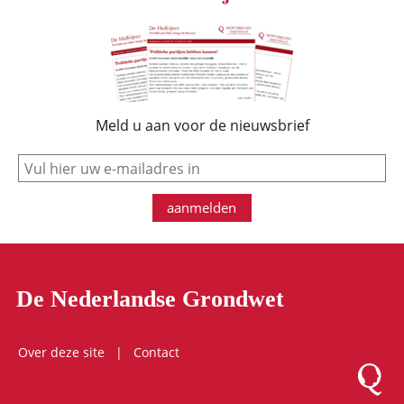
Meld u aan voor de nieuwsbrief
e-mail
aanmelden
De Nederlandse Grondwet
Over deze site
Contact
Logo Mon