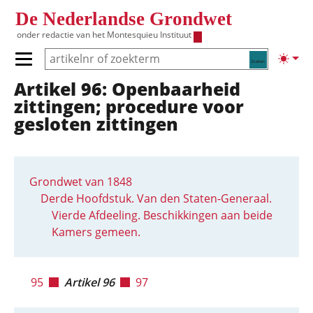
Overslaan en naar de inhoud gaan
De Nederlandse Grondwet
onder redactie van het
Montesquieu Instituut
Zoeken
Lichte
Primair menu tonen/verbergen
Artikel 96: Openbaarheid
Hoofdnavigatie
zittingen; procedure voor
gesloten zittingen
Grondwet van 1848
Derde Hoofdstuk. Van den Staten-Generaal.
Vierde Afdeeling. Beschikkingen aan beide
Kamers gemeen.
95
Artikel 96
97