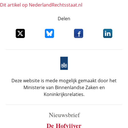
Dit artikel op NederlandRechts­staat.nl
Delen
Deel dit item op X
Deel dit item op Bluesky
Deel dit item op Faceboo
Deel dit it
Deze website is mede mogelijk gemaakt door het
Ministerie van Binnenlandse Zaken en
Koninkrijksrelaties.
Nieuwsbrief
De Hofvijver