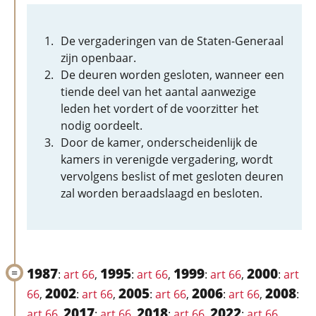
De vergaderingen van de Staten-Generaal
zijn openbaar.
De deuren worden gesloten, wanneer een
tiende deel van het aantal aanwezige
leden het vordert of de voorzitter het
nodig oordeelt.
Door de kamer, onderscheidenlijk de
kamers in verenigde vergadering, wordt
vervolgens beslist of met gesloten deuren
zal worden beraadslaagd en besloten.
1987
1995
1999
2000
:
art 66
,
:
art 66
,
:
art 66
,
:
art
2002
2005
2006
2008
66
,
:
art 66
,
:
art 66
,
:
art 66
,
:
2017
2018
2022
art 66
,
:
art 66
,
:
art 66
,
:
art 66