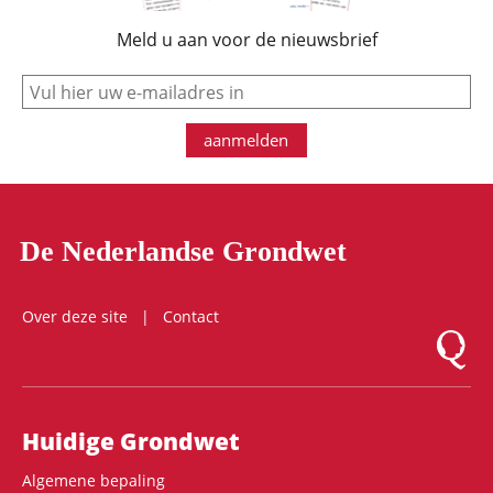
Meld u aan voor de nieuwsbrief
e-mail
aanmelden
De Nederlandse Grondwet
Over deze site
Contact
Logo Mon
Hoofdnavigatie
Huidige Grondwet
Algemene bepaling