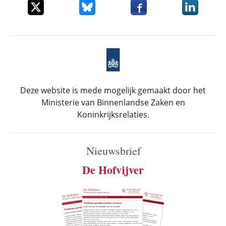
Deel dit item op X
Deel dit item op Bluesky
Deel dit item op Faceboo
Deel dit it
Deze website is mede mogelijk gemaakt door het
Ministerie van Binnenlandse Zaken en
Koninkrijksrelaties.
Nieuwsbrief
De Hofvijver