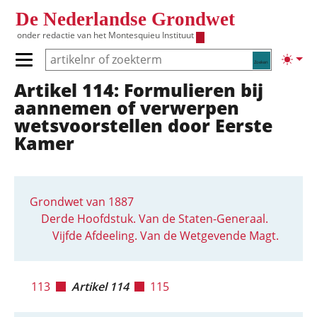
Overslaan en naar de inhoud gaan
De Nederlandse Grondwet
onder redactie van het
Montesquieu Instituut
Zoeken
Lichte
Primair menu tonen/verbergen
Artikel 114: Formulieren bij
Hoofdnavigatie
aannemen of verwerpen
wetsvoorstellen door Eerste
Kamer
Grondwet van 1887
Derde Hoofdstuk. Van de Staten-Generaal.
Vijfde Afdeeling. Van de Wetgevende Magt.
113
Artikel 114
115