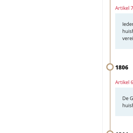
Artikel 
Iede
huis
vere
1806
Artikel
De G
huis