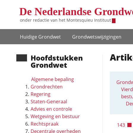
Overslaan en naar de inhoud gaan
De Nederlandse Grondw
onder redactie van het
Montesquieu Instituut
Hoofdnavigatie
Huidige Grondwet
Grondwets­wijzigingen
Arti
Hoofd­stukken
Grondwet
Algemene bepaling
Grondw
Grondrechten
Vierd
Regering
best
Staten-Generaal
De
Advies en controle
Wetgeving en bestuur
Rechtspraak
143
Decentrale overheden