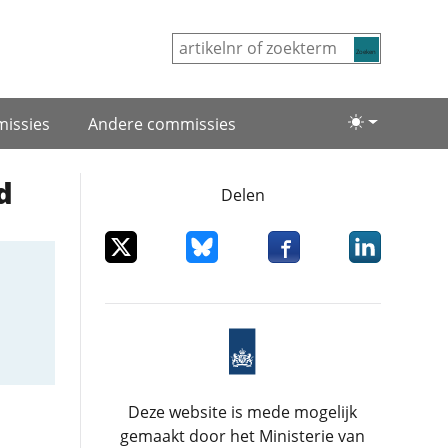
Zoeken
issies
Andere commissies
Lichte/donke
d
Delen
Deel dit item op X
Deel dit item op Bluesky
Deel dit item op Facebo
Deel dit item
Deze website is mede mogelijk
gemaakt door het Ministerie van