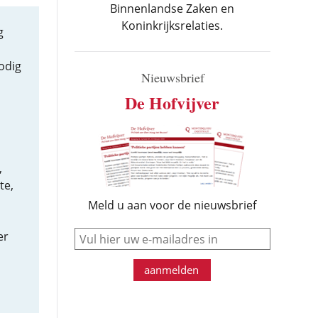
Binnenlandse Zaken en
Koninkrijksrelaties.
g
odig
Nieuwsbrief
De Hofvijver
,
te,
Meld u aan voor de nieuwsbrief
e-mail
er
aanmelden