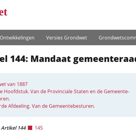
et
Ontwikke­lingen
Versies Grondwet
Grondwets­comm
kel 144: Mandaat gemeenteraa
et van 1887
e Hoofdstuk. Van de Provinciale Staten en de Gemeente-
uren.
rde Afdeeling. Van de Gemeentebesturen.
Artikel 144
145