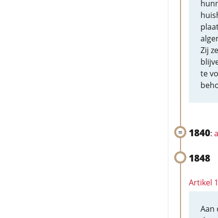
hunn
huis
plaa
alge
Zij 
blij
te v
beho
1840
:
a
1848
Artikel
Aan 