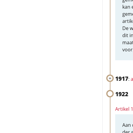
kan 
geme
artik
De w
dit 
maat
voor
1917
:
a
1922
Artikel
Aan 
der 