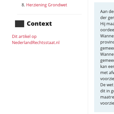
Herziening Grondwet
Aan de
der ge
Context
Hij maa
oordeel
Wannee
Dit artikel op
provin
NederlandRechts­staat.nl
gemeen
Wannee
gemeen
kan een
met afw
voorzie
De wet
dit in 
maatre
voorzie