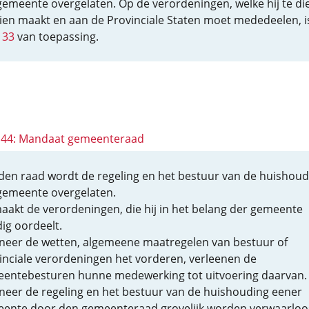
gemeente overgelaten. Op de verordeningen, welke hij te di
ien maakt en aan de Provinciale Staten moet mededeelen, i
133
van toepassing.
 144: Mandaat gemeenteraad
den raad wordt de regeling en het bestuur van de huishoud
gemeente overgelaten.
maakt de verordeningen, die hij in het belang der gemeente
ig oordeelt.
eer de wetten, algemeene maatregelen van bestuur of
inciale verordeningen het vorderen, verleenen de
entebesturen hunne medewerking tot uitvoering daarvan.
eer de regeling en het bestuur van de huishouding eener
ente door den gemeenteraad grovelijk worden verwaarloo