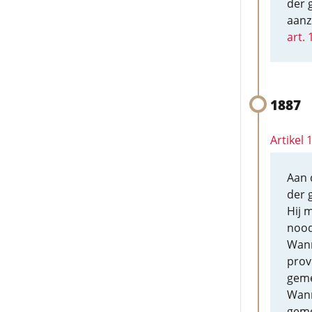
der 
aanz
art. 
1887
Artikel
Aan 
der 
Hij 
nood
Wann
prov
geme
Wann
geme