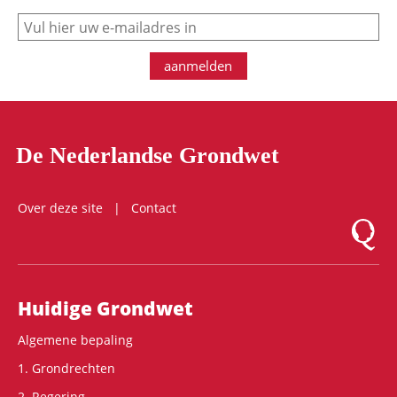
e-mail
aanmelden
De Nederlandse Grondwet
Over deze site
Contact
Logo Mon
Hoofdnavigatie
Huidige Grondwet
Algemene bepaling
1. Grondrechten
2. Regering