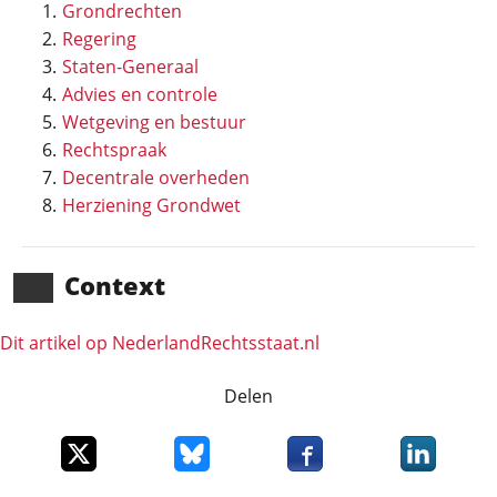
Grondrechten
Regering
Staten-Generaal
Advies en controle
Wetgeving en bestuur
Rechtspraak
Decentrale overheden
Herziening Grondwet
Context
Dit artikel op NederlandRechts­staat.nl
Delen
Deel dit item op X
Deel dit item op Bluesky
Deel dit item op Faceboo
Deel dit it