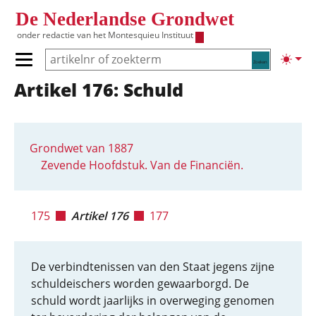
Overslaan en naar de inhoud gaan
De Nederlandse Grondwet
onder redactie van het
Montesquieu Instituut
Zoeken
Lichte
Primair menu tonen/verbergen
Artikel 176: Schuld
Hoofdnavigatie
Grondwet van 1887
Zevende Hoofdstuk. Van de Financiën.
175
Artikel 176
177
De verbindtenissen van den Staat jegens zijne
schuldeischers worden gewaarborgd. De
schuld wordt jaarlijks in overweging genomen