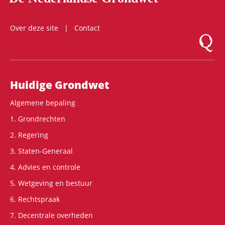
Over deze site
Contact
Logo Mon
Hoofdnavigatie
Huidige Grondwet
Algemene bepaling
1. Grondrechten
2. Regering
3. Staten-Generaal
4. Advies en controle
5. Wetgeving en bestuur
6. Rechtspraak
7. Decentrale overheden