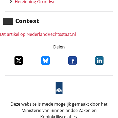
Herziening Grondwet
Context
Dit artikel op NederlandRechts­staat.nl
Delen
Deel dit item op X
Deel dit item op Bluesky
Deel dit item op Faceboo
Deel dit it
Deze website is mede mogelijk gemaakt door het
Ministerie van Binnenlandse Zaken en
Koninkrijksrelaties.