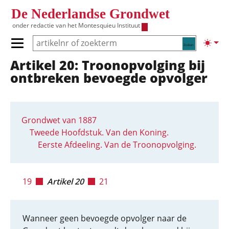
Overslaan en naar de inhoud gaan
De Nederlandse Grondwet
onder redactie van het
Montesquieu Instituut
Zoeken
Lichte
Primair menu tonen/verbergen
Artikel 20: Troonopvolging bij
Hoofdnavigatie
ontbreken bevoegde opvolger
Grondwet van 1887
Tweede Hoofdstuk. Van den Koning.
Eerste Afdeeling. Van de Troonopvolging.
19
Artikel 20
21
Wanneer geen bevoegde opvolger naar de