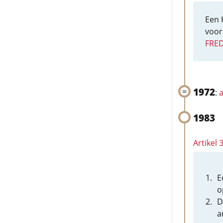
Een 
voor
FRED
1972
:
a
1983
Artikel
E
o
D
a