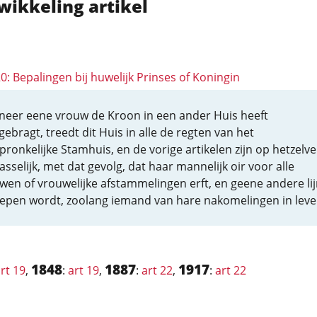
wikkeling artikel
20: Bepalingen bij huwelijk Prinses of Koningin
eer eene vrouw de Kroon in een ander Huis heeft
gebragt, treedt dit Huis in alle de regten van het
pronkelijke Stamhuis, en de vorige artikelen zijn op hetzelve
sselijk, met dat gevolg, dat haar mannelijk oir voor alle
wen of vrouwelijke afstammelingen erft, en geene andere lij
epen wordt, zoolang iemand van hare nakomelingen in leven
1848
1887
1917
rt 19
,
:
art 19
,
:
art 22
,
:
art 22