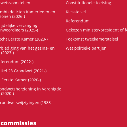
wetsvoorstellen
Constitutionele toetsing
ambtsdelicten Kamerleden en
Kiesstelsel
onen (2026-)
Referendum
ijdelijke vervanging
enwoordigers (2025-)
Gekozen minister-president of 
cht Eerste Kamer (2023-)
Toekomst tweekamerstelsel
rbiediging van het gezins- en
Wet politieke partijen
 (2023-)
referendum (2022-)
tikel 23 Grondwet (2021-)
r Eerste Kamer (2020-)
rondwetsherziening in Verenigde
 (2020-)
rondwetswijzigingen (1983-
 commissies