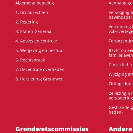
Algemene bepaling
Aanhangige 
1. Grondrechten
Vervolging 
bewindspers
2. Regering
Verruiming t
3. Staten-Generaal
volksverteg
4. Advies en controle
Terugzendre
5. Wetgeving en bestuur
Recht op ee
familieleven
6. Rechtspraak
Correctief 
7. Decentrale overheden
Wijziging ar
8. Herziening Grondwet
Zittingsduu
2e lezing G
Vergadering
Gestrande g
heden)
Grondwets­commissies
Andere