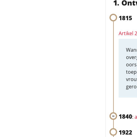
Ont
1815
Artikel 
Wann
over
oors
toepa
vrou
gero
1840
:
a
1922