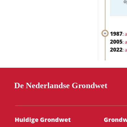
o
1987
:
a
2005
:
a
2022
:
a
De Nederlandse Grondwet
Hoofdnavigatie
Huidige Grondwet
Grondwe