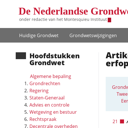
Overslaan en naar de inhoud gaan
De Nederlandse Grondw
onder redactie van het
Montesquieu Instituut
Hoofdnavigatie
Huidige Grondwet
Grondwets­wijzigingen
Artik
Hoofd­stukken
erfo
Grondwet
Algemene bepaling
Grondrechten
Grondw
Regering
Twee
Staten-Generaal
Eer
Advies en controle
Wetgeving en bestuur
Rechtspraak
21
Decentrale overheden