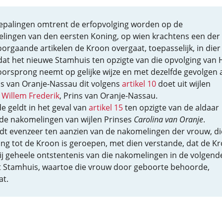
bepalingen omtrent de erfopvolging worden op de
lingen van den eersten Koning, op wien krachtens een der
orgaande artikelen de Kroon overgaat, toepasselijk, in dier
dat het nieuwe Stamhuis ten opzigte van die opvolging van
oorsprong neemt op gelijke wijze en met dezelfde gevolgen 
is van Oranje-Nassau dit volgens
artikel 10
doet uit wijlen
 Willem Frederik
, Prins van Oranje-Nassau.
de geldt in het geval van
artikel 15
ten opzigte van de aldaar
de nakomelingen van wijlen Prinses
Carolina van Oranje
.
dt evenzeer ten aanzien van de nakomelingen der vrouw, die
ng tot de Kroon is geroepen, met dien verstande, dat de K
ij geheele ontstentenis van die nakomelingen in de volgende
t Stamhuis, waartoe die vrouw door geboorte behoorde,
at.