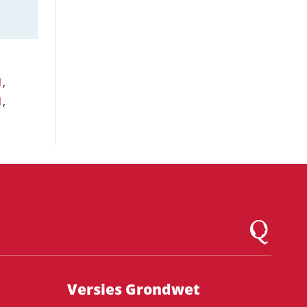
1
,
1
,
Logo Montesqu
Versies Grondwet