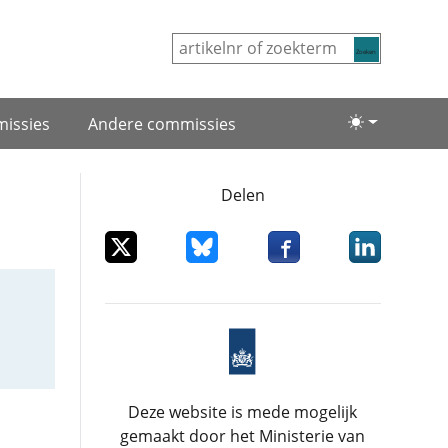
Zoeken
issies
Andere commissies
Lichte/donke
Delen
Deel dit item op X
Deel dit item op Bluesky
Deel dit item op Facebo
Deel dit item
Deze website is mede mogelijk
gemaakt door het Ministerie van