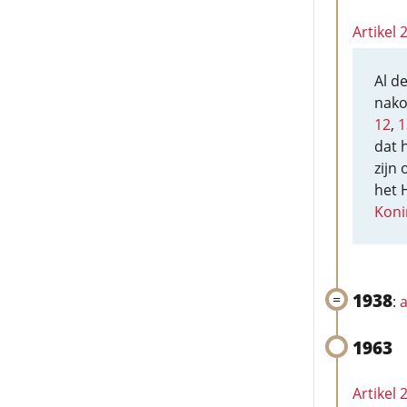
Artikel
Al d
nako
12
,
1
dat 
zijn
het 
Koni
1938
:
a
1963
Artikel