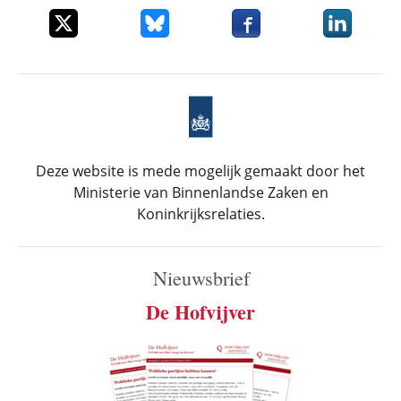
Deel dit item op X
Deel dit item op Bluesky
Deel dit item op Faceboo
Deel dit it
Deze website is mede mogelijk gemaakt door het
Ministerie van Binnenlandse Zaken en
Koninkrijksrelaties.
Nieuwsbrief
De Hofvijver