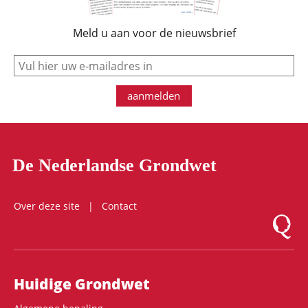
Meld u aan voor de nieuwsbrief
e-mail
aanmelden
De Nederlandse Grondwet
Over deze site
Contact
Logo Mon
Hoofdnavigatie
Huidige Grondwet