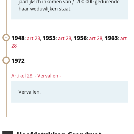
jaarlijksch inkomen van
f
200.000 gedurende
haar weduwlijken staat.
1948
1953
1956
1963
:
art 28
,
:
art 28
,
:
art 28
,
:
art
28
1972
Artikel 28: - Vervallen -
Vervallen.