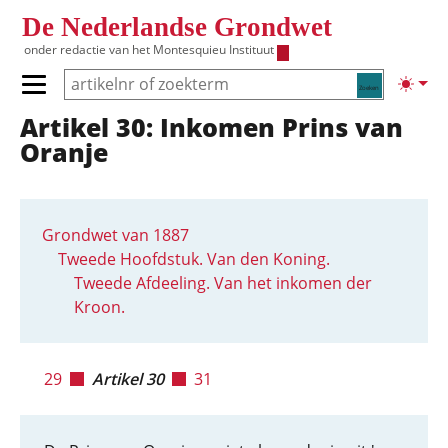
Overslaan en naar de inhoud gaan
De Nederlandse Grondwet
onder redactie van het
Montesquieu Instituut
Zoeken
Lichte
Primair menu tonen/verbergen
Artikel 30: Inkomen Prins van
Hoofdnavigatie
Oranje
Grondwet van 1887
Tweede Hoofdstuk. Van den Koning.
Tweede Afdeeling. Van het inkomen der
Kroon.
29
Artikel 30
31