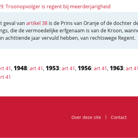
39: Troonopvolger is regent bij meerderjarigheid
et geval van
artikel 38
is de Prins van Oranje of de dochter d
ngs, die de vermoedelijke erfgenaam is van de Kroon, wann
hun achttiende jaar vervuld hebben, van rechtswege Regent.
1948
1953
1956
1963
rt 41
,
:
art 41
,
:
art 41
,
:
art 41
,
:
art 4
rt 41
Over deze site
Contact