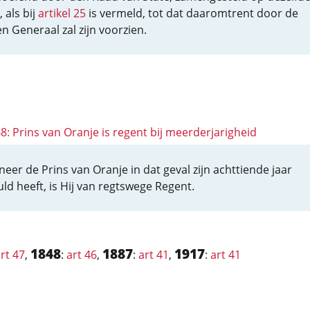
, als bij
artikel 25
is vermeld, tot dat daaromtrent door de
n Generaal zal zijn voorzien.
48: Prins van Oranje is regent bij meerderjarigheid
eer de Prins van Oranje in dat geval zijn achttiende jaar
uld heeft, is Hij van regtswege Regent.
1848
1887
1917
rt 47
,
:
art 46
,
:
art 41
,
:
art 41