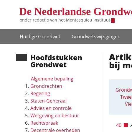
Overslaan en naar de inhoud gaan
De Nederlandse Grondw
onder redactie van het
Montesquieu Instituut
Hoofdnavigatie
Huidige Grondwet
Grondwets­wijzigingen
Artik
Hoofd­stukken
bij m
Grondwet
Algemene bepaling
Grondrechten
Grondw
Regering
Twee
Staten-Generaal
Vie
Advies en controle
Wetgeving en bestuur
Rechtspraak
40
Decentrale overheden