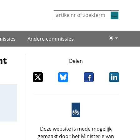
Zoeken
issies
Andere commissies
Lichte/donke
nt
Delen
Deel dit item op X
Deel dit item op Bluesky
Deel dit item op Facebo
Deel dit item
Deze website is mede mogelijk
gemaakt door het Ministerie van