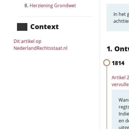
Herziening Grondwet
In het 
achttie
Context
Dit artikel op
Ont
NederlandRechts­staat.nl
1814
Artikel 
vervull
Wann
regt
Indie
en d
uitg