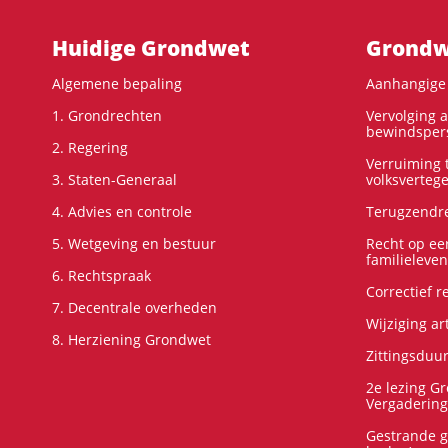
Hoofdnavigatie
Huidige Grondwet
Grondwe
Algemene bepaling
Aanhangige 
1. Grondrechten
Vervolging 
bewindspers
2. Regering
Verruiming t
3. Staten-Generaal
volksverteg
4. Advies en controle
Terugzendre
5. Wetgeving en bestuur
Recht op ee
familieleven
6. Rechtspraak
Correctief 
7. Decentrale overheden
Wijziging ar
8. Herziening Grondwet
Zittingsduu
2e lezing G
Vergadering
Gestrande g