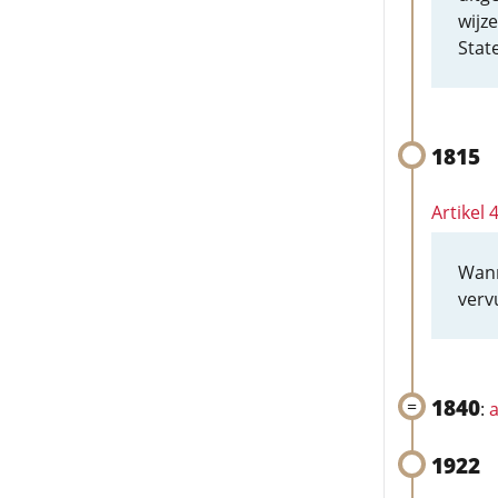
wijze
State
1815
Artikel 
Wann
verv
1840
:
a
1922