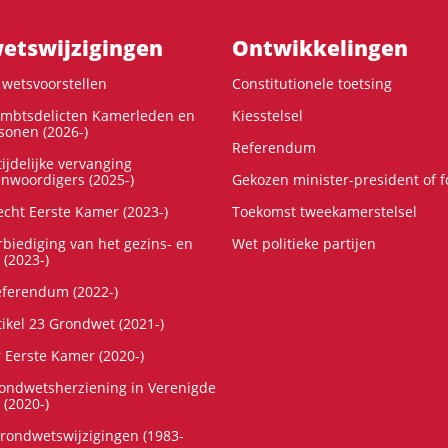
ts­wijzigingen
Ontwikke­lingen
wetsvoorstellen
Constitutionele toetsing
ambtsdelicten Kamerleden en
Kiesstelsel
onen (2026-)
Referendum
ijdelijke vervanging
enwoordigers (2025-)
Gekozen minister-president of 
cht Eerste Kamer (2023-)
Toekomst tweekamerstelsel
rbiediging van het gezins- en
Wet politieke partijen
 (2023-)
referendum (2022-)
tikel 23 Grondwet (2021-)
r Eerste Kamer (2020-)
rondwetsherziening in Verenigde
 (2020-)
rondwetswijzigingen (1983-