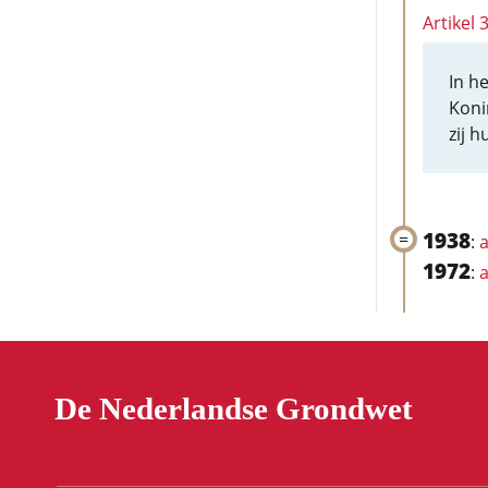
Artikel 
In h
Koni
zij 
1938
:
a
1972
:
a
De Nederlandse Grondwet