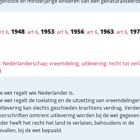
genoote en minderjarige kinderen van den genaturaliseerde
1948
1953
1956
1963
197
rt 6
,
:
art 6
,
:
art 6
,
:
art 6
,
:
art 6
,
2: Nederlanderschap; vreemdeling; uitlevering; recht tot ver
d
e wet regelt wie Nederlander is.
e wet regelt de toelating en de uitzetting van vreemdelingen
itlevering kan slechts geschieden krachtens verdrag. Verde
oorschriften omtrent uitlevering worden bij de wet gegeven
eder heeft het recht het land te verlaten, behoudens in de
evallen, bij de wet bepaald.