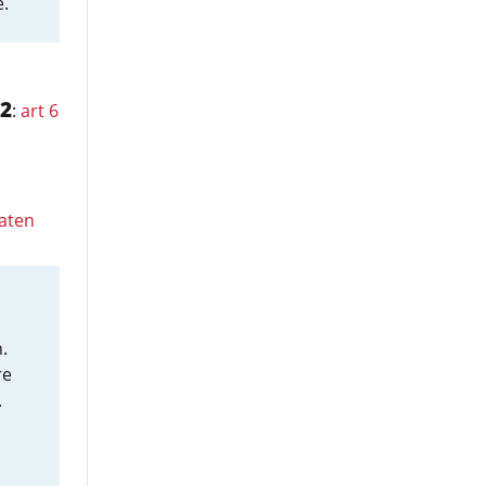
.
2
:
art 6
laten
.
re
.