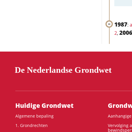
1987
:
a
200
2
,
De Nederlandse Grondwet
Hoofdnavigatie
Huidige Grondwet
Grondwe
Algemene bepaling
Aanhangige 
1. Grondrechten
Vervolging 
bewindspers