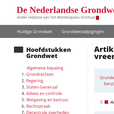
Overslaan en naar de inhoud gaan
De Nederlandse Grondw
onder redactie van het
Montesquieu Instituut
Hoofdnavigatie
Huidige Grondwet
Grondwets­wijzigingen
Artik
Hoofd­stukken
vree
Grondwet
Algemene bepaling
Grondrechten
Grondw
Regering
Eerst
Staten-Generaal
Advies en controle
Wetgeving en bestuur
5
Ar
Rechtspraak
Decentrale overheden