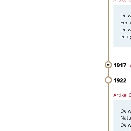
De w
Een 
De w
echt
1917
:
a
1922
Artikel
De w
Natu
De w