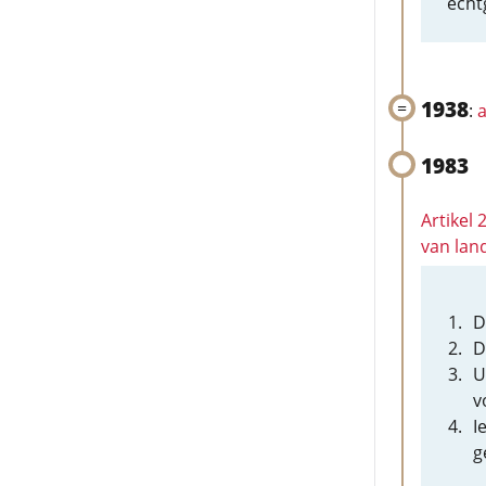
echt
1938
:
a
1983
Artikel 
van lan
D
D
U
v
I
g