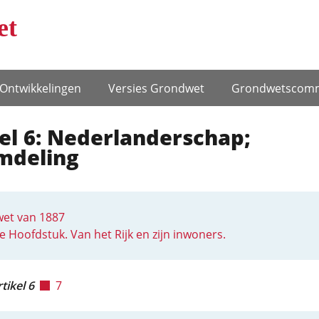
et
Ontwikke­lingen
Versies Grondwet
Grondwets­comm
el 6: Nederlanderschap;
mdeling
et van 1887
e Hoofdstuk. Van het Rijk en zijn inwoners.
tikel 6
7