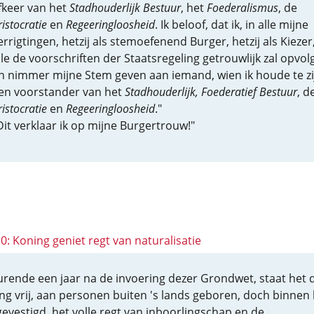
fkeer van het
Stadhouderlijk Bestuur
, het
Foederalismus
, de
ristocratie
en
Regeeringloosheid
. Ik beloof, dat ik, in alle mijne
errigtingen, hetzij als stemoefenend Burger, hetzij als Kiezer
lle de voorschriften der Staatsregeling getrouwlijk zal opvol
n nimmer mijne Stem geven aan iemand, wien ik houde te zi
en voorstander van het
Stadhouderlijk, Foederatief Bestuur
, d
ristocratie
en
Regeeringloosheid
."
Dit verklaar ik op mijne Burgertrouw!"
10: Koning geniet regt van naturalisatie
rende een jaar na de invoering dezer Grondwet, staat het 
ng vrij, aan personen buiten 's lands geboren, doch binnen 
 gevestigd, het volle regt van inboorlingschap en de