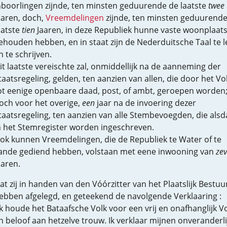
nboorlingen zijnde, ten minsten geduurende de laatste
twee
aaren, doch,
Vreemdelingen
zijnde, ten minsten geduurende
aatste
tien
Jaaren, in deze Republiek hunne vaste woonplaat
ehouden hebben, en in staat zijn de Nederduitsche Taal te l
n te schrijven.
it laatste vereischte zal, onmiddellijk na de aanneming der
taatsregeling, gelden, ten aanzien van allen, die door het Vo
ot eenige openbaare daad, post, of ambt, geroepen worden
och voor het overige,
een
jaar na de invoering dezer
taatsregeling, ten aanzien van alle Stembevoegden, die als
n het Stemregister worden ingeschreven.
ok kunnen Vreemdelingen, die de Republiek te Water of te
ande gediend hebben, volstaan met eene inwooning van
ze
aaren.
at zij in handen van den Vóórzitter van het Plaatslijk Bestuu
ebben afgelegd, en geteekend de navolgende Verklaaring :
Ik houde het Bataafsche Volk voor een vrij en onafhanglijk Vo
n beloof aan hetzelve trouw. Ik verklaar mijnen onveranderl