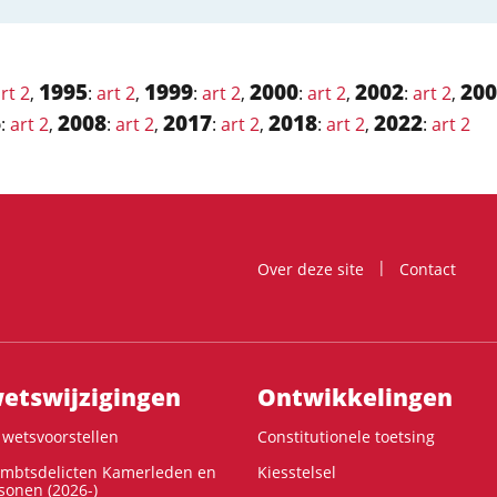
1995
1999
2000
2002
200
rt 2
,
:
art 2
,
:
art 2
,
:
art 2
,
:
art 2
,
6
2008
2017
2018
2022
:
art 2
,
:
art 2
,
:
art 2
,
:
art 2
,
:
art 2
Over deze site
Contact
ts­wijzigingen
Ontwikke­lingen
wetsvoorstellen
Constitutionele toetsing
ambtsdelicten Kamerleden en
Kiesstelsel
onen (2026-)