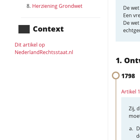
Herziening Grondwet
De wet 
Een vr
De wet 
Context
echtge
Dit artikel op
NederlandRechts­staat.nl
Ont
1798
Artikel 
Zij,
moet
D
d