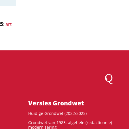
5
:
art
Logo Montesqu
Versies Grondwet
Huidige Grondwet (2022/2023)
Grondwet van 1983: algehele (redactionele)
modernisering