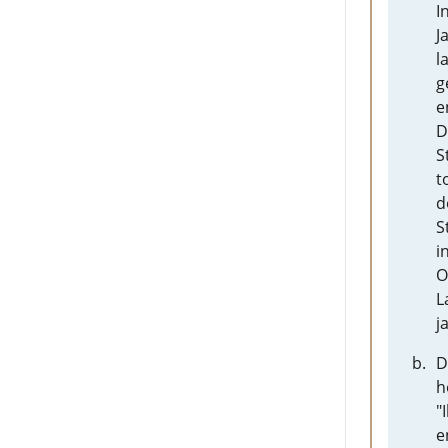
I
J
l
g
e
D
S
t
d
S
i
O
L
j
D
h
"
e