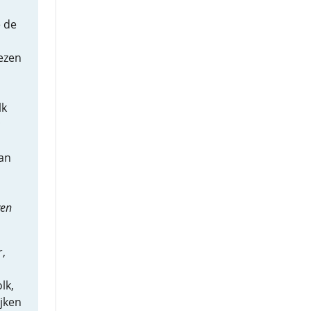
 de
s
ezen
lk
;
dan
ven
r,
lk,
ijken