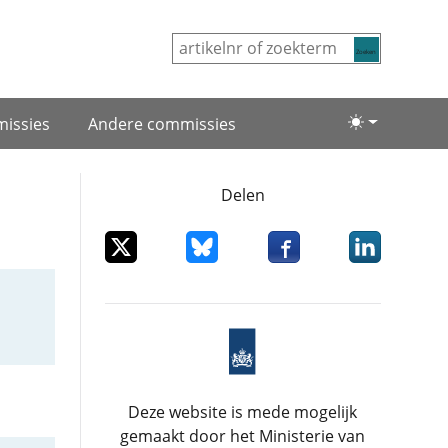
Zoeken
issies
Andere commissies
Lichte/donke
Delen
Deel dit item op X
Deel dit item op Bluesky
Deel dit item op Facebo
Deel dit item
Deze website is mede mogelijk
gemaakt door het Ministerie van