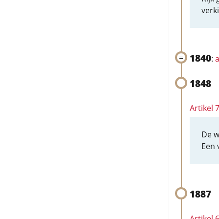
verk
1840
:
a
1848
Artikel
De w
Een 
1887
Artikel