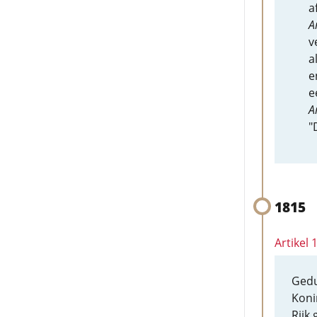
a
A
v
a
e
e
A
"
1815
Artikel 
Gedu
Koni
Rijk