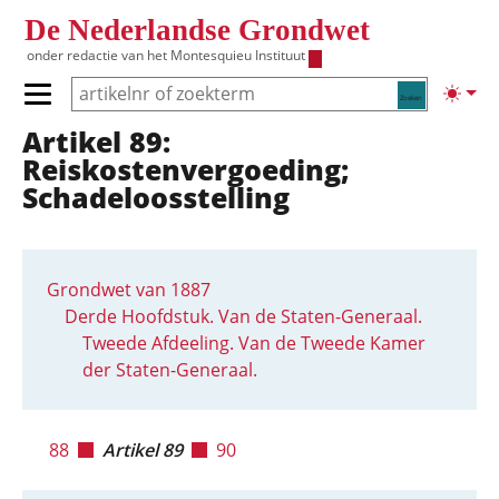
Overslaan en naar de inhoud gaan
De Nederlandse Grondwet
onder redactie van het
Montesquieu Instituut
Zoeken
Lichte
Primair menu tonen/verbergen
Artikel 89:
Hoofdnavigatie
Reiskostenvergoeding;
Schadeloosstelling
Grondwet van 1887
Derde Hoofdstuk. Van de Staten-Generaal.
Tweede Afdeeling. Van de Tweede Kamer
der Staten-Generaal.
88
Artikel 89
90