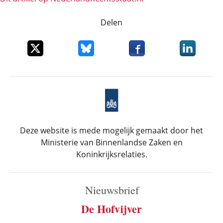
Delen
Deel dit item op X
Deel dit item op Bluesky
Deel dit item op Faceboo
Deel dit it
Deze website is mede mogelijk gemaakt door het
Ministerie van Binnenlandse Zaken en
Koninkrijksrelaties.
Nieuwsbrief
De Hofvijver