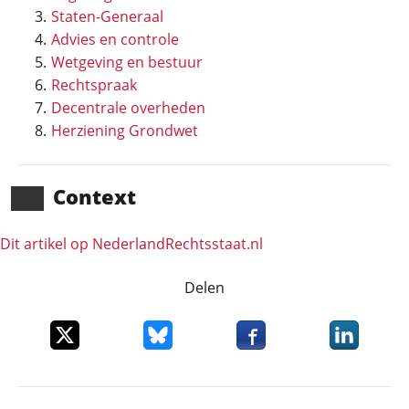
Staten-Generaal
Advies en controle
Wetgeving en bestuur
Rechtspraak
Decentrale overheden
Herziening Grondwet
Context
Dit artikel op NederlandRechts­staat.nl
Delen
Deel dit item op X
Deel dit item op Bluesky
Deel dit item op Faceboo
Deel dit it