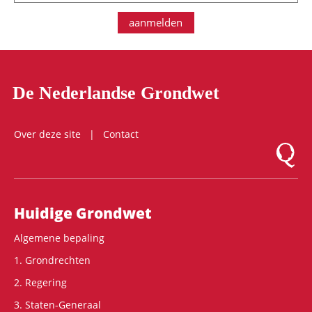
aanmelden
De Nederlandse Grondwet
Over deze site
Contact
Logo Mon
Hoofdnavigatie
Huidige Grondwet
Algemene bepaling
1. Grondrechten
2. Regering
3. Staten-Generaal