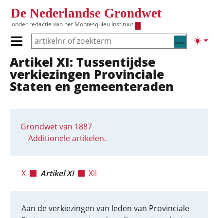
Overslaan en naar de inhoud gaan
De Nederlandse Grondwet
onder redactie van het
Montesquieu Instituut
Zoeken
Lichte
Primair menu tonen/verbergen
Artikel XI: Tussentijdse
Hoofdnavigatie
verkiezingen Provinciale
Staten en gemeenteraden
Grondwet van 1887
Additionele artikelen.
X
Artikel XI
XII
Aan de verkiezingen van leden van Provinciale