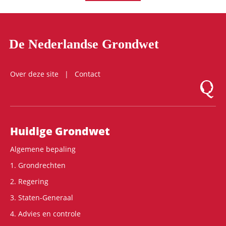
De Nederlandse Grondwet
Over deze site
Contact
Logo Mon
Hoofdnavigatie
Huidige Grondwet
Algemene bepaling
1. Grondrechten
2. Regering
3. Staten-Generaal
4. Advies en controle