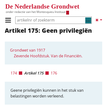
Overslaan en naar de inhoud gaan
De Nederlandse Grondwet
onder redactie van het
Montesquieu Instituut
Zoeken
Lichte
Primair menu tonen/verbergen
Artikel 175: Geen privilegiën
Hoofdnavigatie
Grondwet van 1917
Zevende Hoofdstuk. Van de Financiën.
174
Artikel 175
176
Geene privilegiën kunnen in het stuk van
belastingen worden verleend.