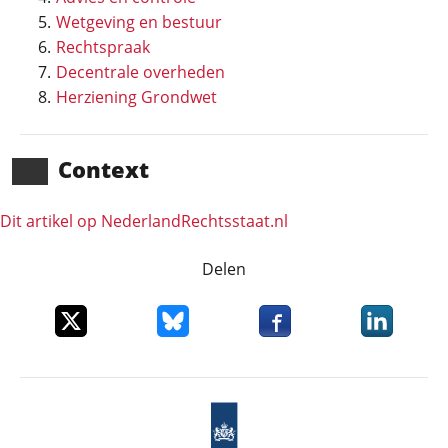
Wetgeving en bestuur
Rechtspraak
Decentrale overheden
Herziening Grondwet
Context
Dit artikel op NederlandRechts­staat.nl
Delen
Deel dit item op X
Deel dit item op Bluesky
Deel dit item op Faceboo
Deel dit it