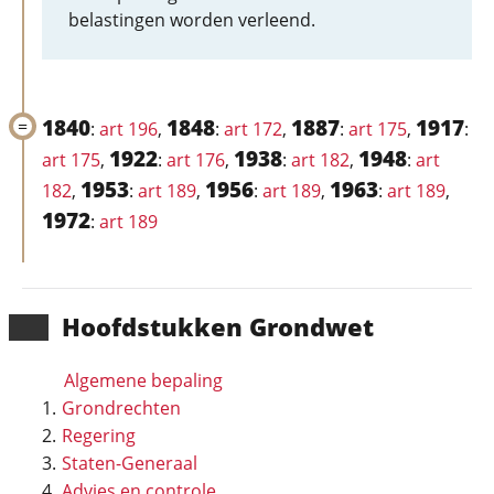
belastingen worden verleend.
1840
1848
1887
1917
:
art 196
,
:
art 172
,
:
art 175
,
:
1922
1938
1948
art 175
,
:
art 176
,
:
art 182
,
:
art
1953
1956
1963
182
,
:
art 189
,
:
art 189
,
:
art 189
,
1972
:
art 189
Hoofd­stukken Grondwet
Algemene bepaling
Grondrechten
Regering
Staten-Generaal
Advies en controle