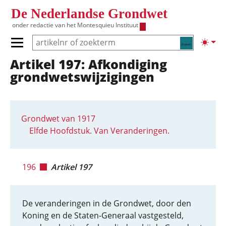
Overslaan en naar de inhoud gaan
De Nederlandse Grondwet
onder redactie van het
Montesquieu Instituut
Zoeken
Lichte
Primair menu tonen/verbergen
Artikel 197: Afkondiging
Hoofdnavigatie
grondwetswijzigingen
Grondwet van 1917
Elfde Hoofdstuk. Van Veranderingen.
196
Artikel 197
De veranderingen in de Grondwet, door den
Koning en de Staten-Generaal vastgesteld,