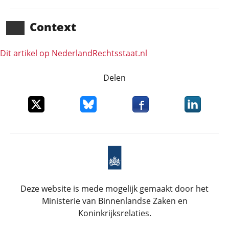
Context
Dit artikel op NederlandRechts­staat.nl
Delen
Deel dit item op X
Deel dit item op Bluesky
Deel dit item op Faceboo
Deel dit it
Deze website is mede mogelijk gemaakt door het
Ministerie van Binnenlandse Zaken en
Koninkrijksrelaties.