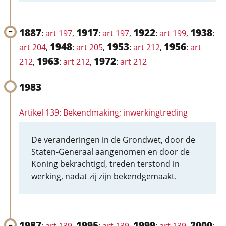
1887
1917
1922
1938
:
art 197
,
:
art 197
,
:
art 199
,
:
1948
1953
1956
art 204
,
:
art 205
,
:
art 212
,
:
art
1963
1972
212
,
:
art 212
,
:
art 212
1983
Artikel 139: Bekendmaking; inwerkingtreding
De veranderingen in de Grondwet, door de
Staten-Generaal aangenomen en door de
Koning bekrachtigd, treden terstond in
werking, nadat zij zijn bekendgemaakt.
1987
1995
1999
2000