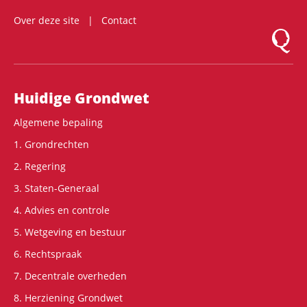
Over deze site
Contact
Logo Mon
Hoofdnavigatie
Huidige Grondwet
Algemene bepaling
1. Grondrechten
2. Regering
3. Staten-Generaal
4. Advies en controle
5. Wetgeving en bestuur
6. Rechtspraak
7. Decentrale overheden
8. Herziening Grondwet