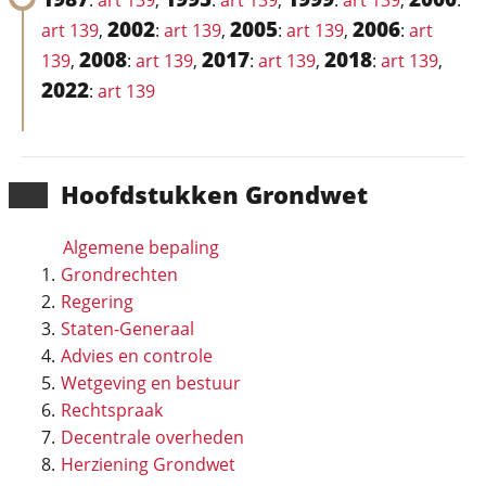
:
art 139
,
:
art 139
,
:
art 139
,
:
2002
2005
2006
art 139
,
:
art 139
,
:
art 139
,
:
art
2008
2017
2018
139
,
:
art 139
,
:
art 139
,
:
art 139
,
2022
:
art 139
Hoofd­stukken Grondwet
Algemene bepaling
Grondrechten
Regering
Staten-Generaal
Advies en controle
Wetgeving en bestuur
Rechtspraak
Decentrale overheden
Herziening Grondwet