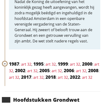
Nadat de Koning de uitoefening van het
koninklijk gezag heeft aangevangen, wordt hij
zodra mogelijk beëdigd en ingehuldigd in de
hoofdstad Amsterdam in een openbare
verenigde vergadering van de Staten-
Generaal. Hij zweert of belooft trouw aan de
Grondwet en een getrouwe vervulling van
zijn ambt. De wet stelt nadere regels vast.
1987
1995
1999
2000
:
art 32
,
:
art 32
,
:
art 32
,
:
art
2002
2005
2006
2008
32
,
:
art 32
,
:
art 32
,
:
art 32
,
:
2017
2018
2022
art 32
,
:
art 32
,
:
art 32
,
:
art 32
Hoofd­stukken Grondwet