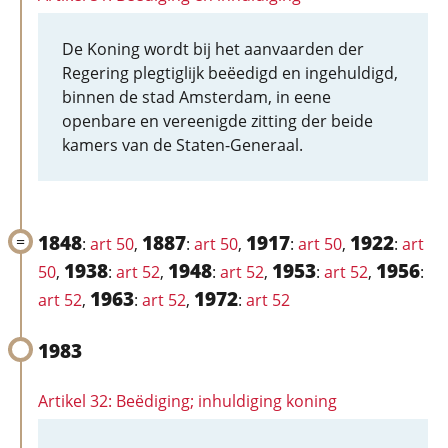
De Koning wordt bij het aanvaarden der
Regering plegtiglijk beëedigd en ingehuldigd,
binnen de stad Amsterdam, in eene
openbare en vereenigde zitting der beide
kamers van de Staten-Generaal.
1848
1887
1917
1922
:
art 50
,
:
art 50
,
:
art 50
,
:
art
1938
1948
1953
1956
50
,
:
art 52
,
:
art 52
,
:
art 52
,
:
1963
1972
art 52
,
:
art 52
,
:
art 52
1983
Artikel 32: Beëdiging; inhuldiging koning