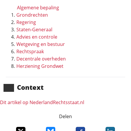
Algemene bepaling
Grondrechten
Regering
Staten-Generaal
Advies en controle
Wetgeving en bestuur
Rechtspraak
Decentrale overheden
Herziening Grondwet
Context
Dit artikel op NederlandRechts­staat.nl
Delen
Deel dit item op X
Deel dit item op Bluesky
Deel dit item op Faceboo
Deel dit it