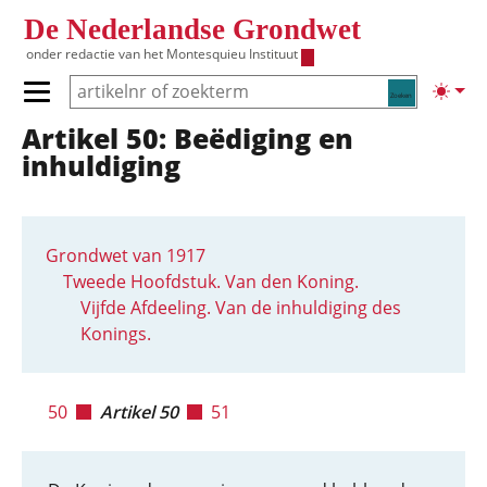
Overslaan en naar de inhoud gaan
De Nederlandse Grondwet
onder redactie van het
Montesquieu Instituut
Zoeken
Lichte
Primair menu tonen/verbergen
Artikel 50: Beëdiging en
Hoofdnavigatie
inhuldiging
Grondwet van 1917
Tweede Hoofdstuk. Van den Koning.
Vijfde Afdeeling. Van de inhuldiging des
Konings.
50
Artikel 50
51