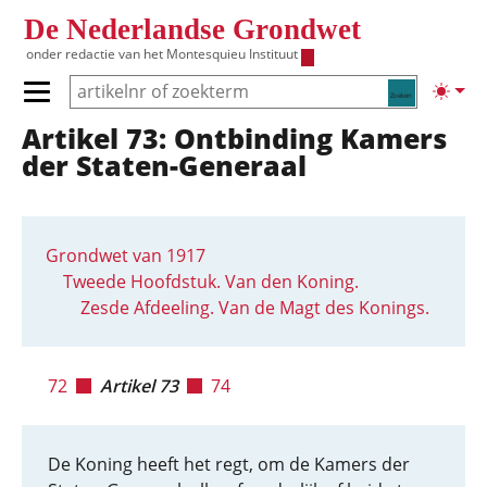
Overslaan en naar de inhoud gaan
De Nederlandse Grondwet
onder redactie van het
Montesquieu Instituut
Zoeken
Lichte
Primair menu tonen/verbergen
Artikel 73: Ontbinding Kamers
Hoofdnavigatie
der Staten-Generaal
Grondwet van 1917
Tweede Hoofdstuk. Van den Koning.
Zesde Afdeeling. Van de Magt des Konings.
72
Artikel 73
74
De Koning heeft het regt, om de Kamers der