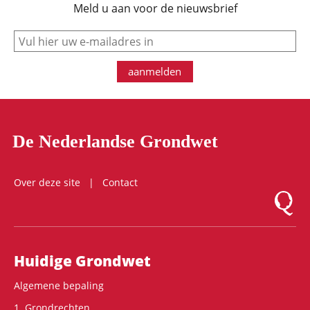
Meld u aan voor de nieuwsbrief
e-mail
aanmelden
De Nederlandse Grondwet
Over deze site
Contact
Logo Mon
Hoofdnavigatie
Huidige Grondwet
Algemene bepaling
1. Grondrechten