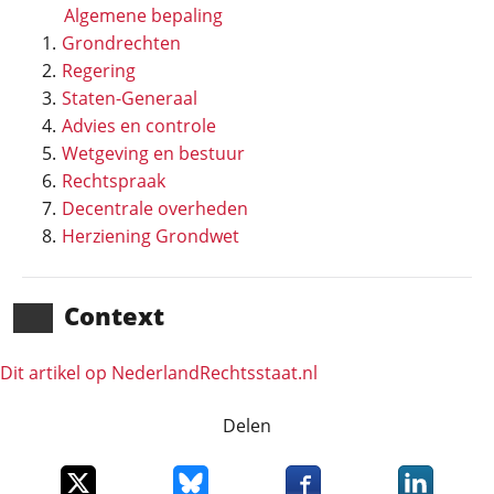
Algemene bepaling
Grondrechten
Regering
Staten-Generaal
Advies en controle
Wetgeving en bestuur
Rechtspraak
Decentrale overheden
Herziening Grondwet
Context
Dit artikel op NederlandRechts­staat.nl
Delen
Deel dit item op X
Deel dit item op Bluesky
Deel dit item op Faceboo
Deel dit it