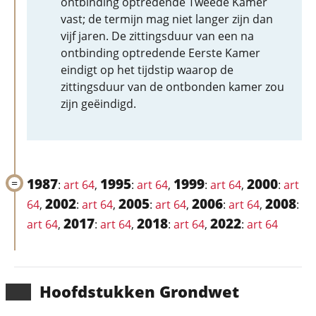
ontbinding optredende Tweede Kamer
vast; de termijn mag niet langer zijn dan
vijf jaren. De zittingsduur van een na
ontbinding optredende Eerste Kamer
eindigt op het tijdstip waarop de
zittingsduur van de ontbonden kamer zou
zijn geëindigd.
1987
1995
1999
2000
:
art 64
,
:
art 64
,
:
art 64
,
:
art
2002
2005
2006
2008
64
,
:
art 64
,
:
art 64
,
:
art 64
,
:
2017
2018
2022
art 64
,
:
art 64
,
:
art 64
,
:
art 64
Hoofd­stukken Grondwet