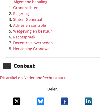
Algemene bepaling
Grondrechten
Regering
Staten-Generaal
Advies en controle
Wetgeving en bestuur
Rechtspraak
Decentrale overheden
Herziening Grondwet
Context
Dit artikel op NederlandRechts­staat.nl
Delen
Deel dit item op X
Deel dit item op Bluesky
Deel dit item op Faceboo
Deel dit it