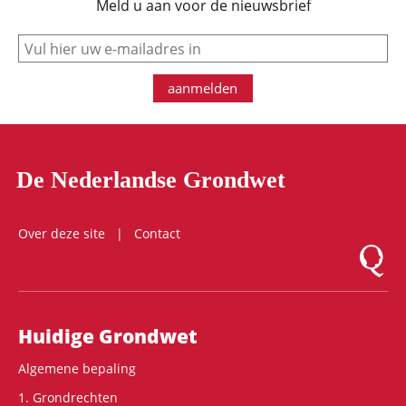
Meld u aan voor de nieuwsbrief
e-mail
aanmelden
De Nederlandse Grondwet
Over deze site
Contact
Logo Mon
Hoofdnavigatie
Huidige Grondwet
Algemene bepaling
1. Grondrechten