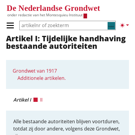
Overslaan en naar de inhoud gaan
De Nederlandse Grondwet
onder redactie van het
Montesquieu Instituut
Zoeken
Lichte
Primair menu tonen/verbergen
Artikel I: Tijdelijke handhaving
Hoofdnavigatie
bestaande autoriteiten
Grondwet van 1917
Additionele artikelen.
Artikel I
II
Alle bestaande autoriteiten blijven voortduren,
totdat zij door andere, volgens deze Grondwet,