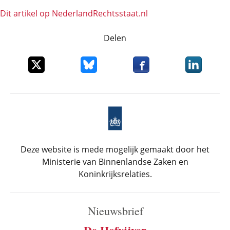
Dit artikel op NederlandRechts­staat.nl
Delen
Deel dit item op X
Deel dit item op Bluesky
Deel dit item op Faceboo
Deel dit it
Deze website is mede mogelijk gemaakt door het
Ministerie van Binnenlandse Zaken en
Koninkrijksrelaties.
Nieuwsbrief