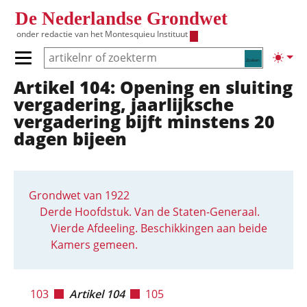
Overslaan en naar de inhoud gaan
De Nederlandse Grondwet
onder redactie van het
Montesquieu Instituut
Zoeken
Lichte
Primair menu tonen/verbergen
Artikel 104: Opening en sluiting
Hoofdnavigatie
vergadering, jaarlijksche
vergadering bijft minstens 20
dagen bijeen
Grondwet van 1922
Derde Hoofdstuk. Van de Staten-Generaal.
Vierde Afdeeling. Beschikkingen aan beide
Kamers gemeen.
103
Artikel 104
105