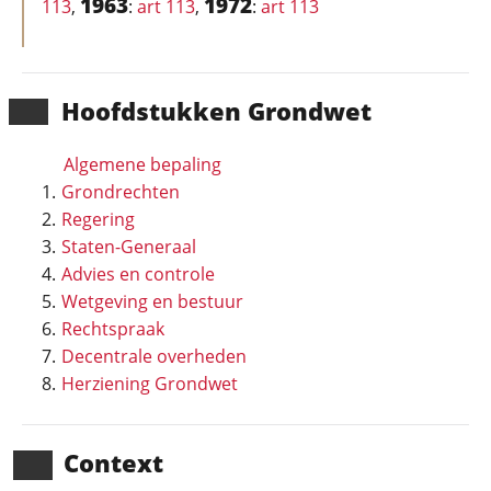
1963
1972
113
,
:
art 113
,
:
art 113
Hoofd­stukken Grondwet
Algemene bepaling
Grondrechten
Regering
Staten-Generaal
Advies en controle
Wetgeving en bestuur
Rechtspraak
Decentrale overheden
Herziening Grondwet
Context