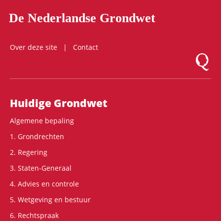
De Nederlandse Grondwet
Over deze site
Contact
Logo Mon
Hoofdnavigatie
Huidige Grondwet
Algemene bepaling
1. Grondrechten
2. Regering
3. Staten-Generaal
4. Advies en controle
5. Wetgeving en bestuur
6. Rechtspraak