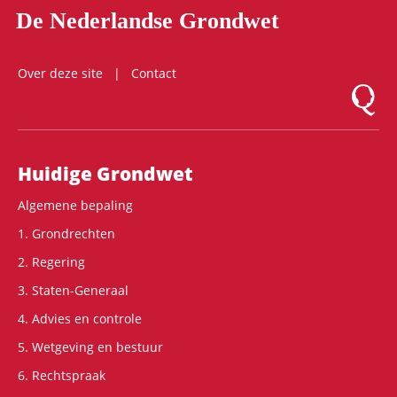
De Nederlandse Grondwet
Over deze site
Contact
Logo Mon
Hoofdnavigatie
Huidige Grondwet
Algemene bepaling
1. Grondrechten
2. Regering
3. Staten-Generaal
4. Advies en controle
5. Wetgeving en bestuur
6. Rechtspraak