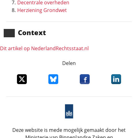
Decentrale overheden
Herziening Grondwet
Context
Dit artikel op NederlandRechts­staat.nl
Delen
Deel dit item op X
Deel dit item op Bluesky
Deel dit item op Faceboo
Deel dit it
Deze website is mede mogelijk gemaakt door het
Ministerie van Binnenlandse Zaken en