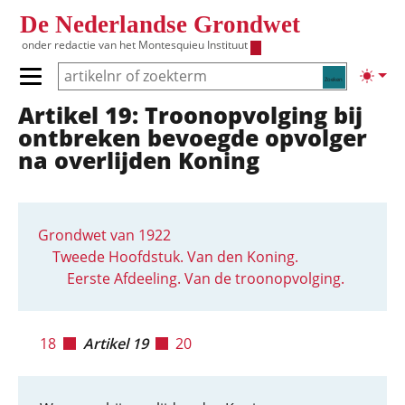
Overslaan en naar de inhoud gaan
De Nederlandse Grondwet
onder redactie van het
Montesquieu Instituut
Zoeken
Lichte
Primair menu tonen/verbergen
Artikel 19: Troonopvolging bij
Hoofdnavigatie
ontbreken bevoegde opvolger
na overlijden Koning
Grondwet van 1922
Tweede Hoofdstuk. Van den Koning.
Eerste Afdeeling. Van de troonopvolging.
18
Artikel 19
20