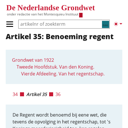
Overslaan en naar de inhoud gaan
De Nederlandse Grondwet
onder redactie van het
Montesquieu Instituut
Zoeken
Lichte
Primair menu tonen/verbergen
Artikel 35: Benoeming regent
Hoofdnavigatie
Grondwet van 1922
Tweede Hoofdstuk. Van den Koning.
Vierde Afdeeling. Van het regentschap.
34
Artikel 35
36
De Regent wordt benoemd bij eene wet, die
tevens de opvolging in het regentschap, tot 's