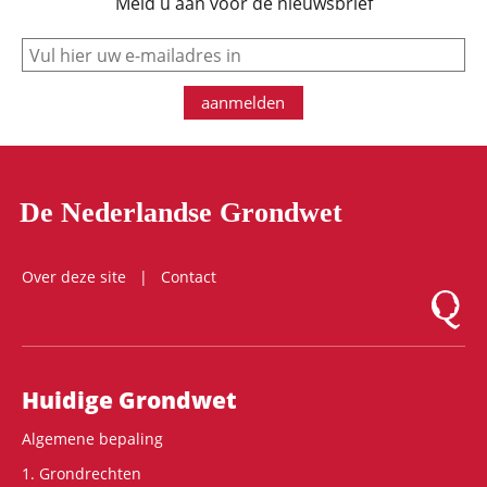
Meld u aan voor de nieuwsbrief
e-mail
aanmelden
De Nederlandse Grondwet
Over deze site
Contact
Logo Mon
Hoofdnavigatie
Huidige Grondwet
Algemene bepaling
1. Grondrechten