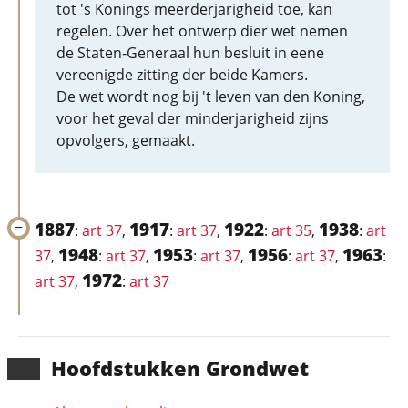
tot 's Konings meerderjarigheid toe, kan
regelen. Over het ontwerp dier wet nemen
de Staten-Generaal hun besluit in eene
vereenigde zitting der beide Kamers.
De wet wordt nog bij 't leven van den Koning,
voor het geval der minderjarigheid zijns
opvolgers, gemaakt.
1887
1917
1922
1938
:
art 37
,
:
art 37
,
:
art 35
,
:
art
1948
1953
1956
1963
37
,
:
art 37
,
:
art 37
,
:
art 37
,
:
1972
art 37
,
:
art 37
Hoofd­stukken Grondwet