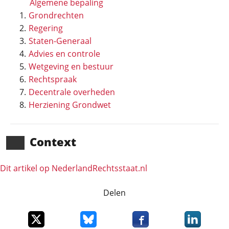
Algemene bepaling
Grondrechten
Regering
Staten-Generaal
Advies en controle
Wetgeving en bestuur
Rechtspraak
Decentrale overheden
Herziening Grondwet
Context
Dit artikel op NederlandRechts­staat.nl
Delen
Deel dit item op X
Deel dit item op Bluesky
Deel dit item op Faceboo
Deel dit it