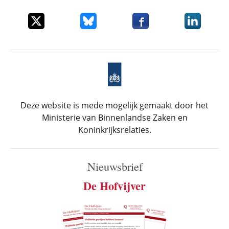
Deel dit item op X
Deel dit item op Bluesky
Deel dit item op Faceboo
Deel dit it
Deze website is mede mogelijk gemaakt door het
Ministerie van Binnenlandse Zaken en
Koninkrijksrelaties.
Nieuwsbrief
De Hofvijver