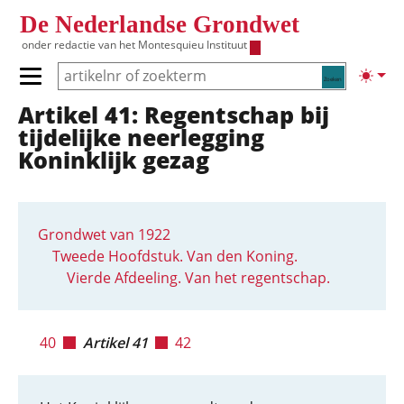
Overslaan en naar de inhoud gaan
De Nederlandse Grondwet
onder redactie van het
Montesquieu Instituut
Zoeken
Lichte
Primair menu tonen/verbergen
Artikel 41: Regentschap bij
Hoofdnavigatie
tijdelijke neerlegging
Koninklijk gezag
Grondwet van 1922
Tweede Hoofdstuk. Van den Koning.
Vierde Afdeeling. Van het regentschap.
40
Artikel 41
42