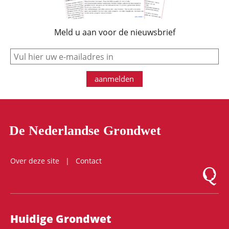
Meld u aan voor de nieuwsbrief
e-mail
aanmelden
De Nederlandse Grondwet
Over deze site
Contact
Logo Mon
Hoofdnavigatie
Huidige Grondwet