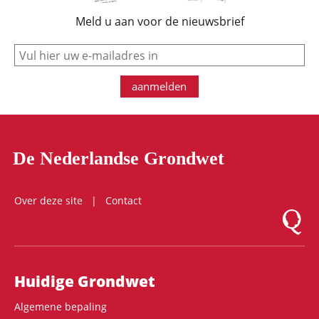
Meld u aan voor de nieuwsbrief
e-mail
aanmelden
De Nederlandse Grondwet
Over deze site
Contact
Logo Mon
Hoofdnavigatie
Huidige Grondwet
Algemene bepaling