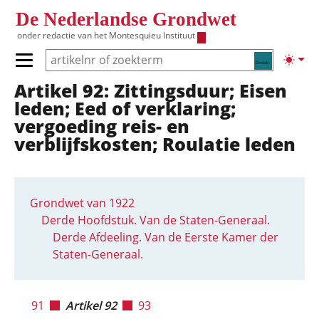
Overslaan en naar de inhoud gaan
De Nederlandse Grondwet
onder redactie van het
Montesquieu Instituut
Zoeken
Lichte
Primair menu tonen/verbergen
Artikel 92: Zittingsduur; Eisen
Hoofdnavigatie
leden; Eed of verklaring;
vergoeding reis- en
verblijfskosten; Roulatie leden
Grondwet van 1922
Derde Hoofdstuk. Van de Staten-Generaal.
Derde Afdeeling. Van de Eerste Kamer der
Staten-Generaal.
91
Artikel 92
93