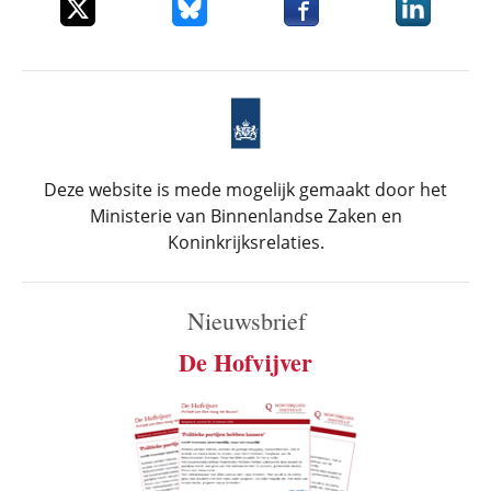
Deel dit item op X
Deel dit item op Bluesky
Deel dit item op Faceboo
Deel dit it
Deze website is mede mogelijk gemaakt door het
Ministerie van Binnenlandse Zaken en
Koninkrijksrelaties.
Nieuwsbrief
De Hofvijver