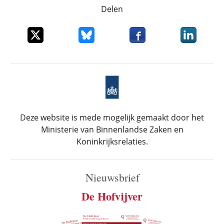
Delen
Deel dit item op X
Deel dit item op Bluesky
Deel dit item op Faceboo
Deel dit it
Deze website is mede mogelijk gemaakt door het
Ministerie van Binnenlandse Zaken en
Koninkrijksrelaties.
Nieuwsbrief
De Hofvijver