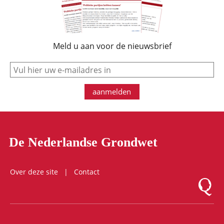
Meld u aan voor de nieuwsbrief
e-mail
aanmelden
De Nederlandse Grondwet
Over deze site
Contact
Logo Mon