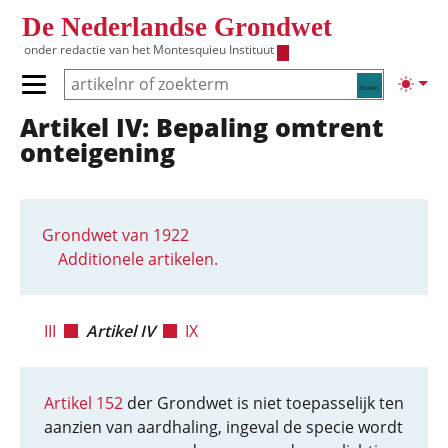
Overslaan en naar de inhoud gaan
De Nederlandse Grondwet
onder redactie van het
Montesquieu Instituut
Zoeken
Lichte
Primair menu tonen/verbergen
Artikel IV: Bepaling omtrent
Hoofdnavigatie
onteigening
Grondwet van 1922
Additionele artikelen.
III
Artikel IV
IX
Artikel 152
der Grondwet is niet toepasselijk ten
aanzien van aardhaling, ingeval de specie wordt