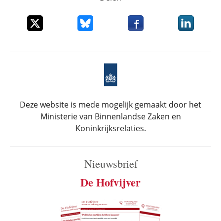
Deel dit item op X
Deel dit item op Bluesky
Deel dit item op Faceboo
Deel dit it
Deze website is mede mogelijk gemaakt door het
Ministerie van Binnenlandse Zaken en
Koninkrijksrelaties.
Nieuwsbrief
De Hofvijver