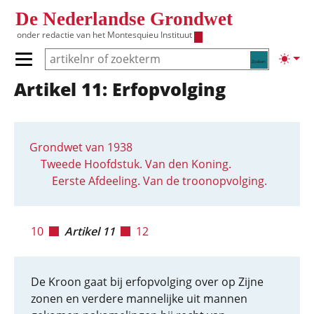
Overslaan en naar de inhoud gaan
De Nederlandse Grondwet
onder redactie van het
Montesquieu Instituut
Zoeken
Lichte
Primair menu tonen/verbergen
Artikel 11: Erfopvolging
Hoofdnavigatie
Grondwet van 1938
Tweede Hoofdstuk. Van den Koning.
Eerste Afdeeling. Van de troonopvolging.
10
Artikel 11
12
De Kroon gaat bij erfopvolging over op Zijne
zonen en verdere mannelijke uit mannen