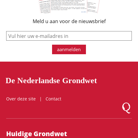
Meld u aan voor de nieuwsbrief
e-mail
aanmelden
De Nederlandse Grondwet
Over deze site
Contact
Logo Mon
Hoofdnavigatie
Huidige Grondwet