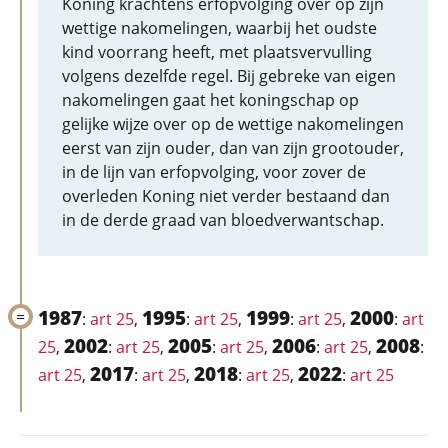
Koning krachtens erfopvolging over op zijn
wettige nakomelingen, waarbij het oudste
kind voorrang heeft, met plaatsvervulling
volgens dezelfde regel. Bij gebreke van eigen
nakomelingen gaat het koningschap op
gelijke wijze over op de wettige nakomelingen
eerst van zijn ouder, dan van zijn grootouder,
in de lijn van erfopvolging, voor zover de
overleden Koning niet verder bestaand dan
in de derde graad van bloedverwantschap.
1987
1995
1999
2000
:
art 25
,
:
art 25
,
:
art 25
,
:
art
2002
2005
2006
2008
25
,
:
art 25
,
:
art 25
,
:
art 25
,
:
2017
2018
2022
art 25
,
:
art 25
,
:
art 25
,
:
art 25